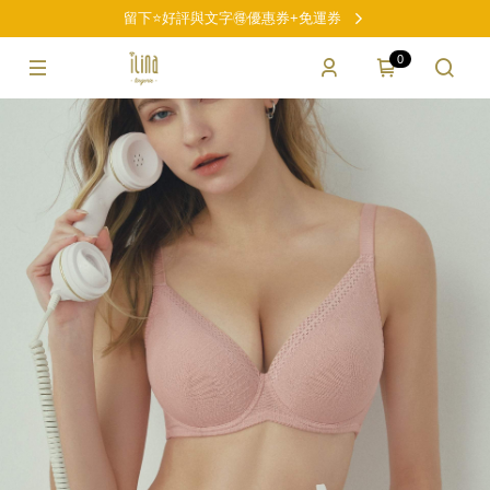
留下⭐好評與文字🉐優惠券+免運券
0