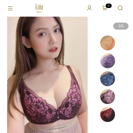
0
1
/
6