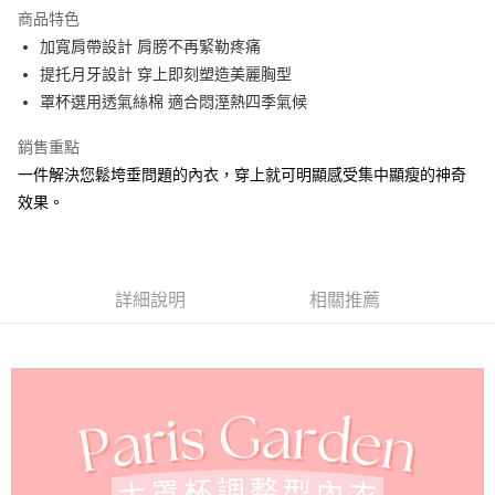
運送方式
商品特色
加寬肩帶設計 肩膀不再緊勒疼痛
全家取貨付款
提托月牙設計 穿上即刻塑造美麗胸型
每筆NT$90，滿NT$1,300(含以上)免運費
罩杯選用透氣絲棉 適合悶溼熱四季氣候
付款後全家取貨
銷售重點
每筆NT$90，滿NT$1,300(含以上)免運費
一件解決您鬆垮垂問題的內衣，穿上就可明顯感受集中顯瘦的神奇
7-11取貨付款
效果。
每筆NT$90，滿NT$1,300(含以上)免運費
付款後7-11取貨
每筆NT$90，滿NT$1,300(含以上)免運費
詳細說明
相關推薦
7-11取貨(快速到店)
每筆NT$90
宅配-貨到不付款
每筆NT$90，滿NT$1,300(含以上)免運費
香港直送- 順豐海外
查看運費