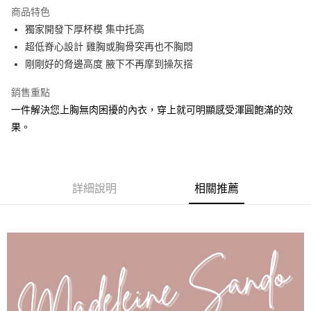
運送方式
商品特色
獨家開發下厚杯模 集中托高
全家取貨付款
超低脊心設計 雞胸或胸骨突再也不胸悶
每筆NT$90，滿NT$1,300(含以上)免運費
剛剛好的脅邊高度 腋下不再摩到操灰搭
付款後全家取貨
銷售重點
每筆NT$90，滿NT$1,300(含以上)免運費
一件解決您上胸無肉困擾的內衣，穿上就可明顯感受渾圓飽滿的效
7-11取貨付款
果。
每筆NT$90，滿NT$1,300(含以上)免運費
付款後7-11取貨
每筆NT$90，滿NT$1,300(含以上)免運費
詳細說明
相關推薦
7-11取貨(快速到店)
每筆NT$90
宅配-貨到不付款
每筆NT$90，滿NT$1,300(含以上)免運費
香港直送- 順豐海外
查看運費