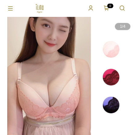
0
1
/
4