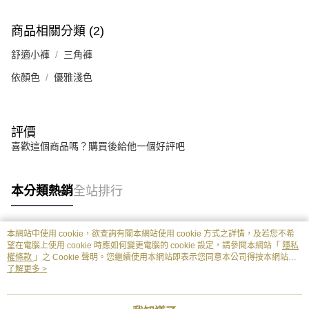
商品相關分類 (2)
舒適小褲
三角褲
依顏色
優雅淺色
評價
喜歡這個商品嗎？購買後給他一個好評吧
本分類熱銷
全站排行
本網站中使用 cookie，欲查詢有關本網站使用 cookie 方式之詳情，及若您不希
熱門標籤
望在電腦上使用 cookie 時應如何變更電腦的 cookie 設定，請參閱本網站「
隱私
權條款
」之 Cookie 聲明。您繼續使用本網站即表示您同意本公司得按本網站使
用條款之 Cookie 聲明使用 cookie。
了解更多 >