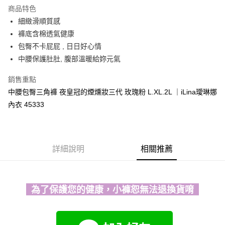
運送方式
商品特色
細緻滑順質感
全家取貨付款
褲底含棉透氣健康
每筆NT$90，滿NT$1,300(含以上)免運費
包臀不卡屁屁 , 日日好心情
付款後全家取貨
中腰保護肚肚, 腹部溫暖給妳元氣
每筆NT$90，滿NT$1,300(含以上)免運費
銷售重點
7-11取貨付款
中腰包臀三角褲 夜皇冠的煙燻妝三代 玫瑰粉 L.XL.2L ｜iLina璦琳娜
每筆NT$90，滿NT$1,300(含以上)免運費
內衣 45333
付款後7-11取貨
每筆NT$90，滿NT$1,300(含以上)免運費
詳細說明
相關推薦
7-11取貨(快速到店)
每筆NT$90
宅配-貨到不付款
為了保護您的健康，小褲恕無法退換貨唷
每筆NT$90，滿NT$1,300(含以上)免運費
香港直送- 順豐海外
查看運費