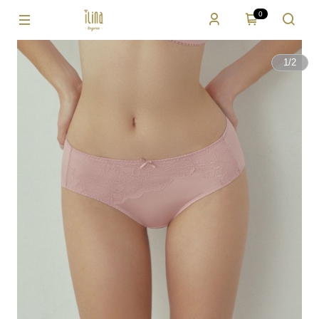
0
1
/
2