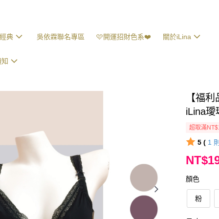
經典
吳依霖聯名專區
🩷開運招財色系❤️
關於iLina
須知
【福利
iLina
超取滿NT$
5 (
1
NT$1
顏色
粉