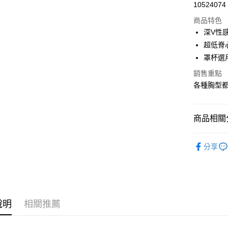
10524074
超商取貨
商品特色
深V性
運送方式
超低脊
罩杯選
全家取貨
銷售重點
每筆NT$9
各種胸型
付款後全
每筆NT$9
商品相關分
7-11取貨
💰超殺福
每筆NT$9
分享
付款後7-1
每筆NT$9
7-11取貨
說明
相關推薦
每筆NT$9
宅配-貨到