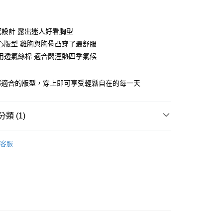
付款
感設計 露出迷人好看胸型
心版型 雞胸與胸骨凸穿了最舒服
用透氣絲棉 適合悶溼熱四季氣候
付款
0，滿NT$1,300(含以上)免運費
都適合的版型，穿上即可享受輕鬆自在的每一天
家取貨
0，滿NT$1,300(含以上)免運費
類 (1)
付款
利品
0，滿NT$1,300(含以上)免運費
客服
1取貨
0，滿NT$1,300(含以上)免運費
(快速到店)
0
不付款