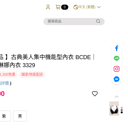
0
中文 (繁體)
品 】古典美人集中機能型內衣 BCDE｜
璦琳娜內衣 3329
1,300免運
國家/地區配送
則評價
)
90
紫
黑