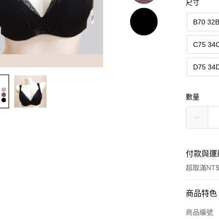
尺寸
B70 32
C75 34
D75 34
數量
付款與運
超取滿NT$
付款方式
商品特色
信用卡一
商品編號