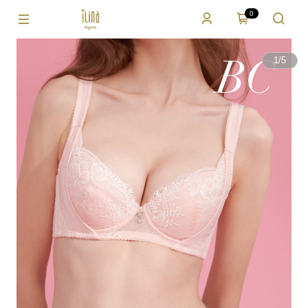
0
1
/
5