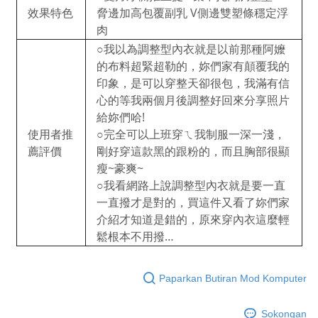
效果特色
脅邊加高包覆副乳 V側邊雙塑條穩定浮
肉
○我以為調整型內衣就是以前那種阿嬤
的布料超緊超勒的，妳們家有顛覆我的
印象，是可以穿整天卻很包，我滿有信
心的等我兩個月後調整好回來分享照片
給妳們哈!
使用者推
○完全可以上班穿ㄟ我制服一深一淺，
薦評價
剛好穿這款黑的跟粉的，而且胸部很顯
瘦~豪爽~
○我看網路上說調整型內衣就是要一直
一直撥才是對的，買這件又看了妳們家
介紹才知道是錯的，原來穿內衣這麼輕
鬆根本不用撥…
Paparkan Butiran Mod Komputer
Sokongan