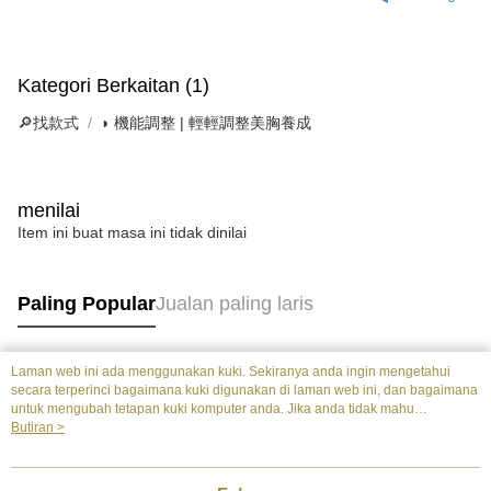
Kategori Berkaitan (1)
🔎找款式
◗ 機能調整 | 輕輕調整美胸養成
menilai
Item ini buat masa ini tidak dinilai
Paling Popular
Jualan paling laris
Laman web ini ada menggunakan kuki. Sekiranya anda ingin mengetahui
Tag Popular
secara terperinci bagaimana kuki digunakan di laman web ini, dan bagaimana
untuk mengubah tetapan kuki komputer anda. Jika anda tidak mahu
menggunakan kuki di komputer anda, sila rujuk penerangan mengenai kuki.
Butiran >
Dasar Privasi
Laman web ini ada menggunakan kuki. Sekiranya anda ingin
mengetahui secara terperinci bagaimana kuki digunakan di laman web ini,
dan bagaimana untuk mengubah tetapan kuki komputer anda. Jika anda tidak