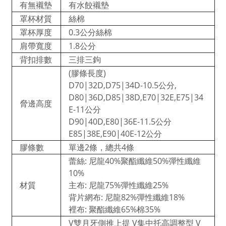
有無襯墊
有水餃襯墊
罩杯材質
絲棉
罩杯厚度
0.3公分絲棉
肩帶寬度
1.8公分
背扣排數
三排三鉤
(膠條長度)
D70|32D,D75|34D-10.5公分,
D80|36D,D85|38D,E70|32E,E75|34
脅邊高度
E-11公分
D90|40D,E80|36E-11.5公分
E85|38E,E90|40E-12公分
膠條數
單邊2條，總共4條
蕾絲: 尼龍40%聚酯纖維50%彈性纖維
10%
材質
主布: 尼龍75%彈性纖維25%
背片網布: 尼龍82%彈性纖維18%
裡布: 聚酯纖維65%棉35%
V雙月牙側推上提 V集中托高調整型 V