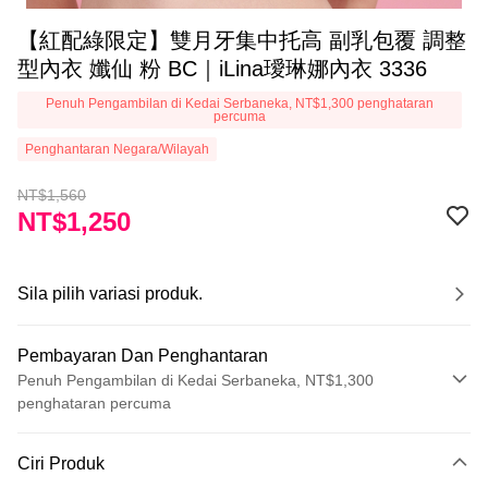
【紅配綠限定】雙月牙集中托高 副乳包覆 調整
型內衣 孅仙 粉 BC｜iLina璦琳娜內衣 3336
Penuh Pengambilan di Kedai Serbaneka, NT$1,300 penghataran
percuma
Penghantaran Negara/Wilayah
NT$1,560
NT$1,250
Sila pilih variasi produk.
Pembayaran Dan Penghantaran
Penuh Pengambilan di Kedai Serbaneka, NT$1,300
penghataran percuma
Kaedah Pembayaran
Ciri Produk
Kad Kredit (Bayaran Penuh)