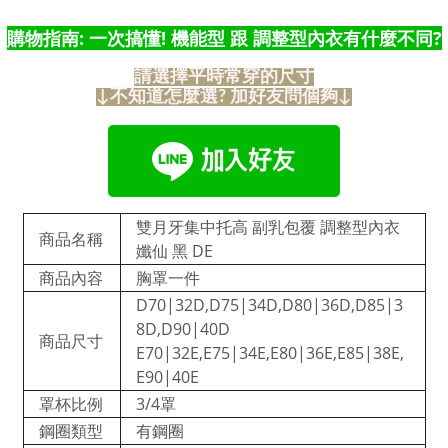
購物指南: 一次搞懂! 機能型 跟 調整型內衣有什麼不同?
請選擇平時常穿的尺寸
↓不知道怎麼選? 加好友問個夠↓
雙月牙集中托高 副乳包覆 調整型內衣
商品名稱
孅仙 黑 DE
商品內容
胸罩一件
D70|32D,D75|34D,D80|36D,D85|3
8D,D90|40D
商品尺寸
E70|32E,E75|34E,E80|36E,E85|38E,
E90|40E
罩杯比例
3/4罩
鋼圈類型
有鋼圈