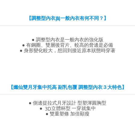
7-11取貨(快速到店)
NT$90/pesanan
【調整型內衣
一般內衣有何不同？】
與
宅配-貨到不付款
NT$90/pesanan | Penghantaran percuma untuk pesanan
NT$1,300 atau lebih
● 調整型內衣是一般內衣的強化版
● 有鋼圈、雙層後背片、較高的脅邊是必備
香港直送- 順豐海外
Kadar Penghantaran
● 身形變化較大，想回到接近原本狀態時穿著
海外專區｜ Overseas
Kadar Penghantaran
澳門直送- 順豐海外
Kadar Penghantaran
【孅仙雙月牙集中托高 副乳包覆 調整型內衣３大特色】
● 側邊提拉式月牙設計 型塑渾圓胸型
●
立體杯型 一穿就集中
3D
● 雙重塑條 加倍顯瘦