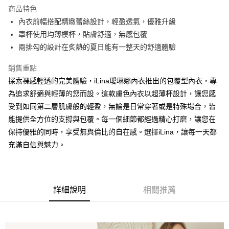
運送方式
商品特色
內衣前幅搭配精緻蕾絲設計，輕盈透氣，優雅升級
全家取貨付款
罩杯使用均薄模杯，貼膚舒適，無感包覆
每筆NT$90，滿NT$1,300(含以上)免運費
兩排勾的設計在炙熱的夏日能有一整天的舒適體驗
付款後全家取貨
銷售重點
每筆NT$90，滿NT$1,300(含以上)免運費
探索裸感輕透的完美體驗，iLina璦琳娜內衣推出的包覆型內衣，專
7-11取貨付款
為追求舒適與輕薄的您而設。這款膚色內衣以超薄杯設計，讓您感
每筆NT$90，滿NT$1,300(含以上)免運費
受到如同第二層肌膚般的輕盈，無論是日常穿著或是特殊場合，皆
能提供全方位的支撐與包覆。每一個細節都經過精心打磨，讓您在
付款後7-11取貨
保持優雅的同時，享受無與倫比的自在感。選擇iLina，讓每一天都
每筆NT$90，滿NT$1,300(含以上)免運費
充滿自信與魅力。
7-11取貨(快速到店)
每筆NT$90
宅配-貨到不付款
詳細說明
相關推薦
每筆NT$90，滿NT$1,300(含以上)免運費
香港直送- 順豐海外
查看運費