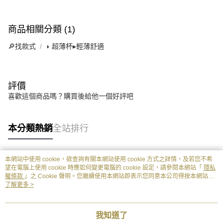
商品相關分類 (1)
🔎找款式
◗ 超薄杯▸輕薄舒適
評價
喜歡這個商品嗎？購買後給他一個好評吧
本分類熱銷
全站排行
本網站中使用 cookie，欲查詢有關本網站使用 cookie 方式之詳情，及若您不希
熱門標籤
望在電腦上使用 cookie 時應如何變更電腦的 cookie 設定，請參閱本網站「
隱私
權條款
」之 Cookie 聲明。您繼續使用本網站即表示您同意本公司得按本網站使
用條款之 Cookie 聲明使用 cookie。
了解更多 >
我知道了