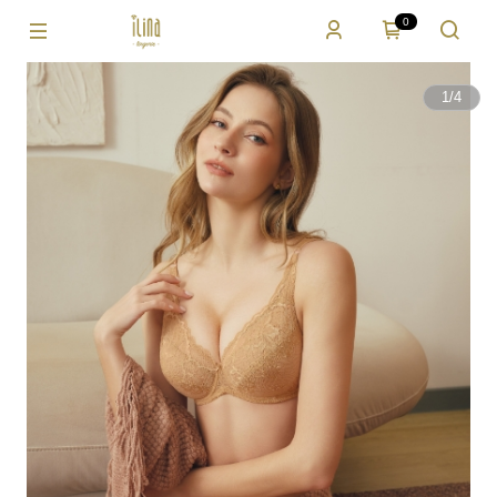
0
1
/
4