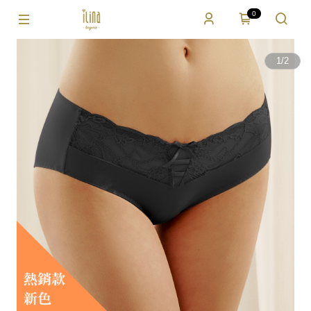
0
1
/
2