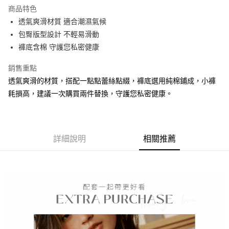
運送方式
商品特色
透氣爽滑材質 適合潮濕氣候
全家取貨付款
包臀版型設計 不輕易滑動
每筆NT$90，滿NT$1,300(含以上)免運費
褲底含棉 守護您私密健康
付款後全家取貨
銷售重點
每筆NT$90，滿NT$1,300(含以上)免運費
透氣爽滑的材質，搭配一點點蕾絲點綴，褲底選用純棉鋪成，小褲
7-11取貨付款
耗損高，建議一次購買兩件替換，守護您私密健康。
每筆NT$90，滿NT$1,300(含以上)免運費
付款後7-11取貨
每筆NT$90，滿NT$1,300(含以上)免運費
詳細說明
相關推薦
7-11取貨(快速到店)
每筆NT$90
宅配-貨到不付款
每筆NT$90，滿NT$1,300(含以上)免運費
香港直送- 順豐海外
查看運費