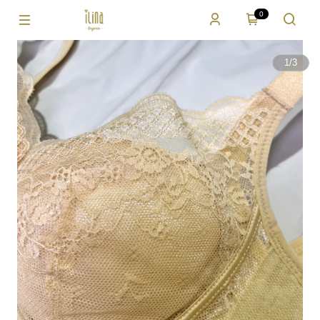
0
1
/
3