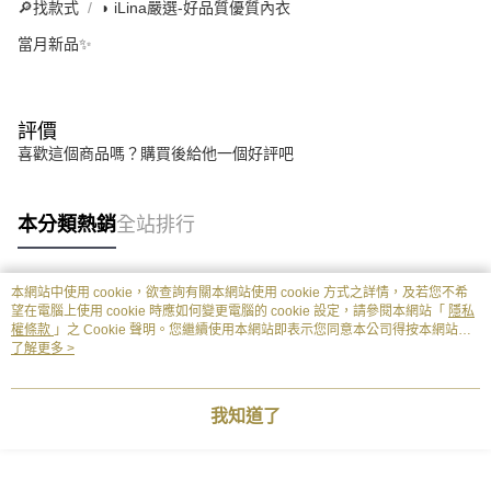
🔎找款式
◗ iLina嚴選-好品質優質內衣
當月新品✨
評價
喜歡這個商品嗎？購買後給他一個好評吧
本分類熱銷
全站排行
本網站中使用 cookie，欲查詢有關本網站使用 cookie 方式之詳情，及若您不希
熱門標籤
望在電腦上使用 cookie 時應如何變更電腦的 cookie 設定，請參閱本網站「
隱私
權條款
」之 Cookie 聲明。您繼續使用本網站即表示您同意本公司得按本網站使
用條款之 Cookie 聲明使用 cookie。
了解更多 >
我知道了