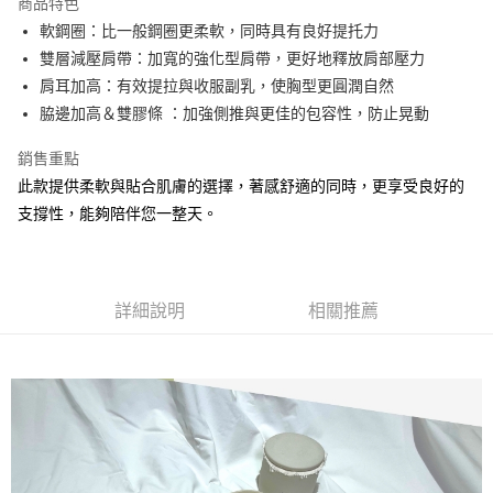
商品特色
軟鋼圈：比一般鋼圈更柔軟，同時具有良好提托力
全家取貨付款
雙層減壓肩帶：加寬的強化型肩帶，更好地釋放肩部壓力
每筆NT$90，滿NT$1,300(含以上)免運費
肩耳加高：有效提拉與收服副乳，使胸型更圓潤自然
付款後全家取貨
脇邊加高＆雙膠條 ：加強側推與更佳的包容性，防止晃動
每筆NT$90，滿NT$1,300(含以上)免運費
銷售重點
7-11取貨付款
此款提供柔軟與貼合肌膚的選擇，著感舒適的同時，更享受良好的
每筆NT$90，滿NT$1,300(含以上)免運費
支撐性，能夠陪伴您一整天。
付款後7-11取貨
每筆NT$90，滿NT$1,300(含以上)免運費
詳細說明
相關推薦
7-11取貨(快速到店)
每筆NT$90
宅配-貨到不付款
每筆NT$90，滿NT$1,300(含以上)免運費
香港直送- 順豐海外
查看運費