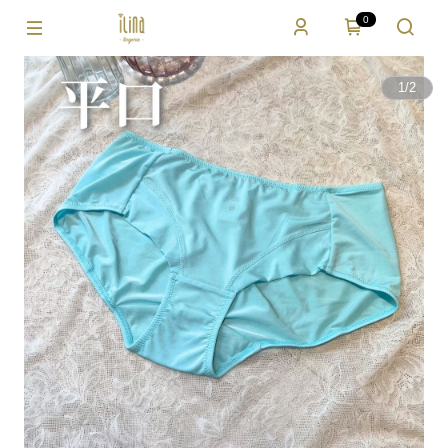
0
1
/
2