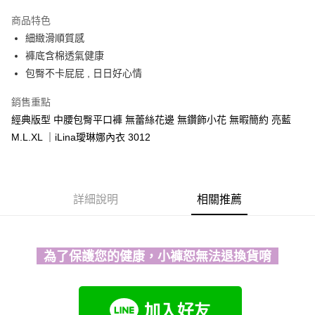
運送方式
商品特色
細緻滑順質感
全家取貨付款
褲底含棉透氣健康
每筆NT$90，滿NT$1,300(含以上)免運費
包臀不卡屁屁 , 日日好心情
付款後全家取貨
銷售重點
每筆NT$90，滿NT$1,300(含以上)免運費
經典版型 中腰包臀平口褲 無蕾絲花邊 無鑽飾小花 無暇簡約 亮藍
7-11取貨付款
M.L.XL ｜iLina璦琳娜內衣 3012
每筆NT$90，滿NT$1,300(含以上)免運費
付款後7-11取貨
每筆NT$90，滿NT$1,300(含以上)免運費
詳細說明
相關推薦
7-11取貨(快速到店)
每筆NT$90
為了保護您的健康，小褲恕無法退換貨唷
宅配-貨到不付款
每筆NT$90，滿NT$1,300(含以上)免運費
香港直送- 順豐海外
查看運費