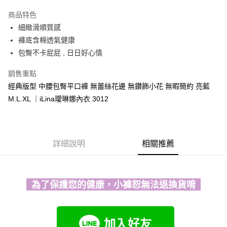
運送方式
商品特色
細緻滑順質感
全家取貨付款
褲底含棉透氣健康
每筆NT$90，滿NT$1,300(含以上)免運費
包臀不卡屁屁 , 日日好心情
付款後全家取貨
銷售重點
每筆NT$90，滿NT$1,300(含以上)免運費
經典版型 中腰包臀平口褲 無蕾絲花邊 無鑽飾小花 無暇簡約 亮藍
7-11取貨付款
M.L.XL ｜iLina璦琳娜內衣 3012
每筆NT$90，滿NT$1,300(含以上)免運費
付款後7-11取貨
每筆NT$90，滿NT$1,300(含以上)免運費
詳細說明
相關推薦
7-11取貨(快速到店)
每筆NT$90
為了保護您的健康，小褲恕無法退換貨唷
宅配-貨到不付款
每筆NT$90，滿NT$1,300(含以上)免運費
香港直送- 順豐海外
查看運費