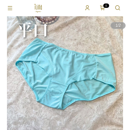
0
1
/
2