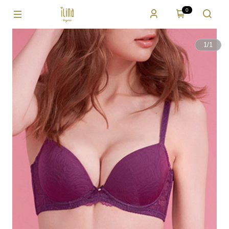
0
1
/
1