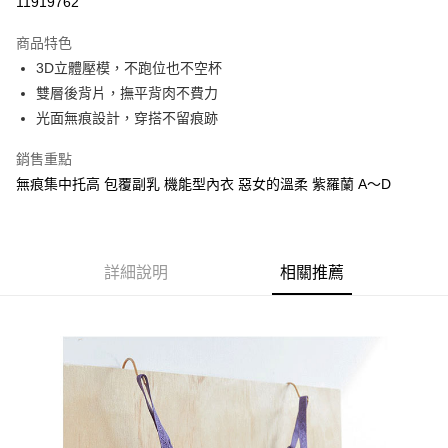
11919762
運送方式
商品特色
3D立體壓模，不跑位也不空杯
全家取貨付款
雙層後背片，撫平背肉不費力
每筆NT$90，滿NT$1,300(含以上)免運費
光面無痕設計，穿搭不留痕跡
付款後全家取貨
銷售重點
每筆NT$90，滿NT$1,300(含以上)免運費
無痕集中托高 包覆副乳 機能型內衣 惡女的溫柔 紫羅蘭 A～D
7-11取貨付款
每筆NT$90，滿NT$1,300(含以上)免運費
付款後7-11取貨
詳細說明
相關推薦
每筆NT$90，滿NT$1,300(含以上)免運費
7-11取貨(快速到店)
每筆NT$90
宅配-貨到不付款
每筆NT$90，滿NT$1,300(含以上)免運費