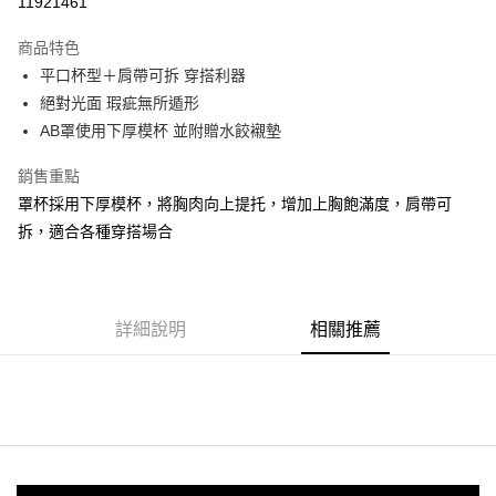
11921461
運送方式
商品特色
平口杯型＋肩帶可拆 穿搭利器
全家取貨付款
絕對光面 瑕疵無所遁形
每筆NT$90，滿NT$1,300(含以上)免運費
AB罩使用下厚模杯 並附贈水餃襯墊
付款後全家取貨
銷售重點
每筆NT$90，滿NT$1,300(含以上)免運費
罩杯採用下厚模杯，將胸肉向上提托，增加上胸飽滿度，肩帶可
7-11取貨付款
拆，適合各種穿搭場合
每筆NT$90，滿NT$1,300(含以上)免運費
付款後7-11取貨
每筆NT$90，滿NT$1,300(含以上)免運費
詳細說明
相關推薦
7-11取貨(快速到店)
每筆NT$90
宅配-貨到不付款
每筆NT$90，滿NT$1,300(含以上)免運費