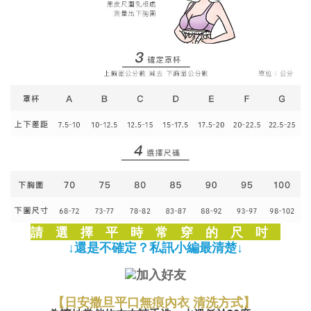
請 選 擇 平 時 常 穿 的 尺 吋
↓還是不確定？私訊小編最清楚↓
【日安撒旦平口無痕內衣 清洗方式】