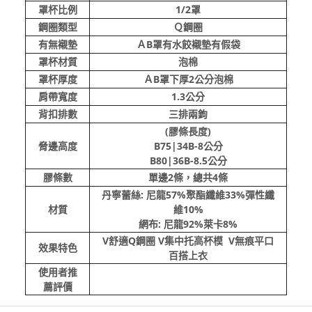
罩杯比例
1/2罩
鋼圈類型
Ｑ鋼圈
有無襯墊
ＡB罩有水餃襯墊有假袋
罩杯材質
泡棉
罩杯厚度
ＡB罩下厚2公分泡棉
肩帶寬度
1.3公分
背扣排數
三排兩鉤
(膠條長度)
脅邊高度
B75|34B-8公分
B80|36B-8.5公分
膠條數
單邊2條，總共4條
丹寧蕾絲: 尼龍57%聚酯纖維33%彈性纖
材質
維10%
網布: 尼龍92%萊卡8%
V舒適Q鋼圈 V集中托高杯模 V無痕平口
效果特色
百搭上衣
使用者推
薦評價