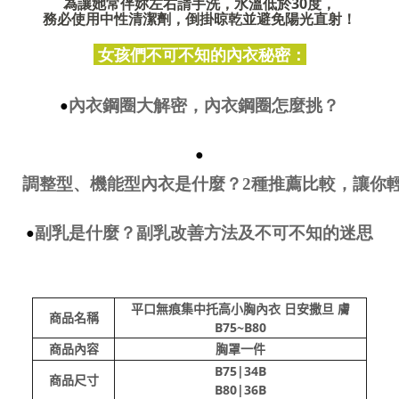
為讓她常伴妳左右請手洗，水溫低於30度，
務必使用中性清潔劑，倒掛晾乾並避免陽光直射！
女孩們不可不知的內衣秘密：
內衣鋼圈大解密，內衣鋼圈怎麼挑？
●
●
調整型、機能型內衣是什麼？2種推薦比較，讓你
副乳是什麼？副乳改善方法及不可不知的迷思
●
平口無痕集中托高小胸內衣 日安撒旦 膚
商品名稱
B75~B80
商品內容
胸罩一件
B75|34B
商品尺寸
B80|36B