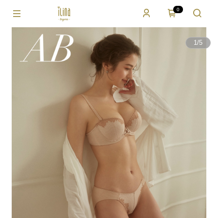
0
1
/
5