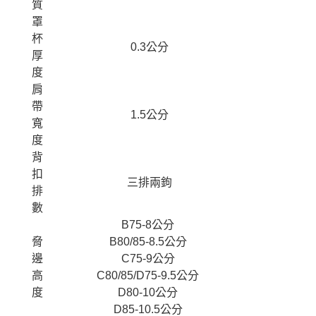
質
罩
杯
0.3公分
厚
度
肩
帶
1.5公分
寬
度
背
扣
三排兩鉤
排
數
B75-8公分
脅
B80/85-8.5公分
邊
C75-9公分
高
C80/85/D75-9.5公分
度
D80-10公分
D85-10.5公分