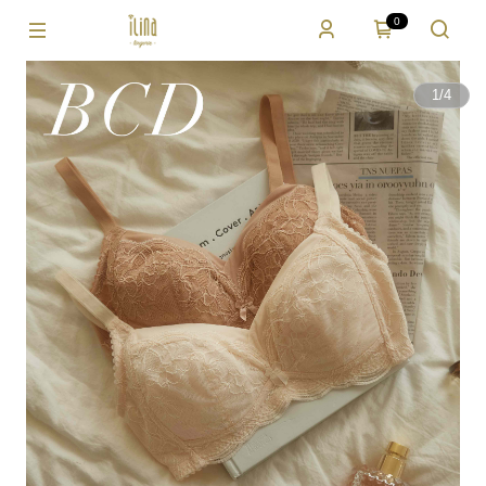
0
1
/
4