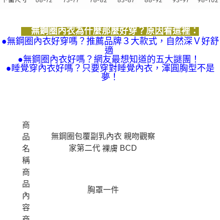
無鋼圈內衣為什麼那麼好穿？原因看這裡：
●無鋼圈內衣好穿嗎？推薦品牌３大款式，自然深Ｖ好舒
適
●無鋼圈內衣好嗎？網友最想知道的五大謎團！
●睡覺穿內衣好嗎？只要穿對睡覺內衣，渾圓胸型不是
夢！
商
無鋼圈包覆副乳內衣 親吻觀察
品
家第二代
BCD
裸膚
名
稱
商
品
胸罩一件
內
容
商