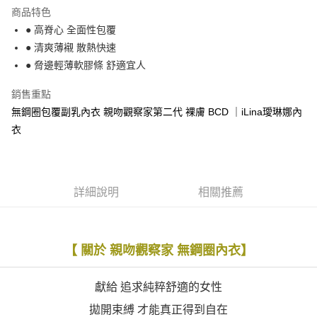
運送方式
商品特色
● 高脊心 全面性包覆
全家取貨付款
● 清爽薄襯 散熱快速
每筆NT$90，滿NT$1,300(含以上)免運費
● 脅邊輕薄軟膠條 舒適宜人
付款後全家取貨
銷售重點
每筆NT$90，滿NT$1,300(含以上)免運費
無鋼圈包覆副乳內衣 親吻觀察家第二代 裸膚 BCD ｜iLina璦琳娜內
7-11取貨付款
衣
每筆NT$90，滿NT$1,300(含以上)免運費
付款後7-11取貨
每筆NT$90，滿NT$1,300(含以上)免運費
詳細說明
相關推薦
7-11取貨(快速到店)
每筆NT$90
【 關於 親吻觀察家 無鋼圈內衣】
宅配-貨到不付款
每筆NT$90，滿NT$1,300(含以上)免運費
獻給 追求純粹舒適的女性
香港直送- 順豐海外
查看運費
拋開束縛 才能真正得到自在