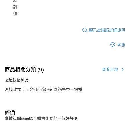
評
價
顯示電腦版詳細說明
客服
商品相關分類 (9)
查看全部
💰超殺福利品
🔎找款式
◗ 舒適無鋼圈▸ 舒適集中一把抓
評價
喜歡這個商品嗎？購買後給他一個好評吧