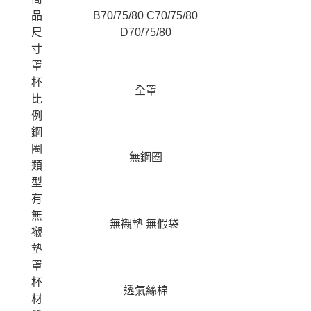
品
B70/75/80 C70/75/80
尺
D70/75/80
寸
罩
杯
全罩
比
例
鋼
圈
無鋼圈
類
型
有
無
無襯墊 無假袋
襯
墊
罩
杯
透氣絲棉
材