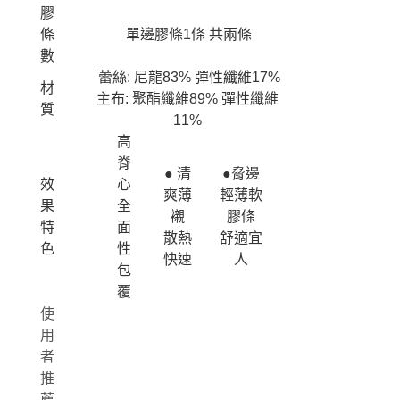
膠
條
單邊膠條1條 共兩條
數
蕾絲: 尼龍83% 彈性纖維17%
材
主布: 聚酯纖維89% 彈性纖維
質
11%
高
脊
● 清
●脅邊
效
心
爽薄
輕薄軟
果
全
襯
膠條
特
面
散熱
舒適宜
色
性
快速
人
包
覆
使
用
者
推
薦