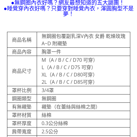
●無鋼圈內衣好嗎？網友最想知道的五大謎團！
●睡覺穿內衣好嗎？只要穿對睡覺內衣，渾圓胸型不是
夢！
無鋼圈包覆副乳深V內衣 女爵 乾燥玫瑰
商品名稱
A~D 附襯墊
商品內容
胸罩一件
M（A / B / C / D70 可穿）
L（A / B / C / D75 可穿）
商品尺寸
XL（A / B / C / D80可穿）
2L（A / B / C / D85可穿）
罩杯比例
3/4罩
鋼圈類型
無鋼圈
有無襯墊
襯墊（在蕾絲與絲棉之間）
罩杯材質
絲棉
罩杯厚度
0.3公分絲棉
肩帶寬度
2.5公分