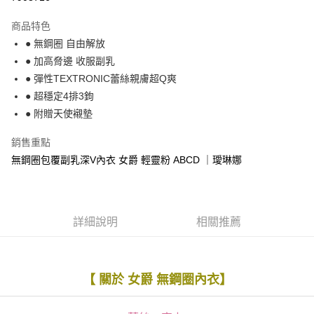
運送方式
商品特色
● 無鋼圈 自由解放
全家取貨付款
● 加高脅邊 收服副乳
每筆NT$90，滿NT$1,300(含以上)免運費
● 彈性TEXTRONIC蕾絲親膚超Q爽
付款後全家取貨
● 超穩定4排3鉤
每筆NT$90，滿NT$1,300(含以上)免運費
● 附贈天使襯墊
7-11取貨付款
銷售重點
每筆NT$90，滿NT$1,300(含以上)免運費
無鋼圈包覆副乳深V內衣 女爵 輕靈粉 ABCD ｜璦琳娜
付款後7-11取貨
每筆NT$90，滿NT$1,300(含以上)免運費
詳細說明
相關推薦
7-11取貨(快速到店)
每筆NT$90
宅配-貨到不付款
【 關於 女爵 無鋼圈內衣】
每筆NT$90，滿NT$1,300(含以上)免運費