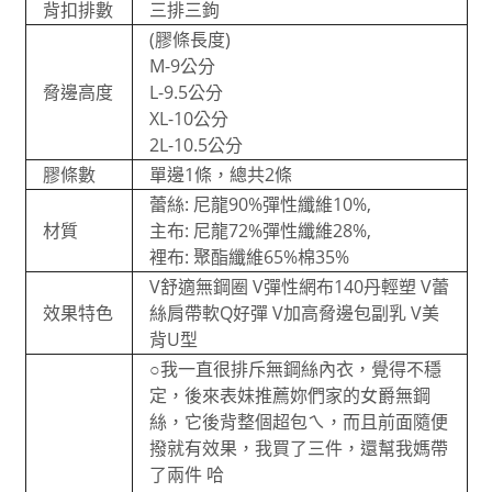
背扣排數
三排三鉤
(膠條長度)
M-9公分
脅邊高度
L-9.5公分
XL-10公分
2L-10.5公分
膠條數
單邊1條，總共2條
蕾絲: 尼龍90%彈性纖維10%,
材質
主布: 尼龍72%彈性纖維28%,
裡布: 聚酯纖維65%棉35%
V舒適無鋼圈 V彈性網布140丹輕塑 V蕾
效果特色
絲肩帶軟Q好彈 V加高脅邊包副乳 V美
背U型
○我一直很排斥無鋼絲內衣，覺得不穩
定，後來表妹推薦妳們家的女爵無鋼
絲，它後背整個超包ㄟ，而且前面隨便
撥就有效果，我買了三件，還幫我媽帶
了兩件 哈