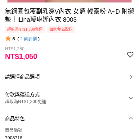
無鋼圈包覆副乳深V內衣 女爵 輕靈粉 A~D 附襯
墊｜iLina璦琳娜內衣 8003
超取滿NT$1,300免運
國家/地區配送
5
(
2
則評價
)
NT$1,280
NT$1,050
請選擇商品選項
付款與運送方式
超取滿NT$1,300免運
付款方式
商品特色
信用卡一次付款
商品編號
超商取貨付款
7908716