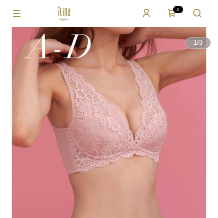
0
1
/
3