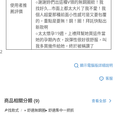
○謝謝妳們出這種V領的無鋼圈欸！我
使用者推
找好久…市面上都太大片了我不愛！我
薦評價
個人超愛那種前面小性感可是又要包覆
的，重點是要無！鋼！圈！拜託快點出
新款啊
○太太懷孕19週，上禮拜幫她買這件當
她的孕期內衣，說彈性很好很舒服，叫
我多買幾件給她，終於被稱讚了
2
顯示電腦版詳細說明
客服
商品相關分類 (9)
查看全部
🔎找款式
◗ 舒適無鋼圈▸ 舒適集中一把抓