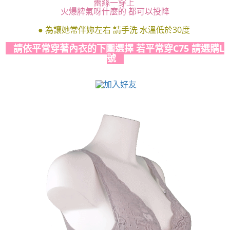
香港直送- 順豐海外
查看運費
蕾絲一穿上
火爆脾氣呀什麼的 都可以投降
海外專區｜ Overseas
查看運費
● 為讓她常伴妳左右 請手洗 水溫低於30度
澳門直送- 順豐海外
查看運費
請依平常穿著內衣的下圍選擇 若平常穿C75 請選購L
號