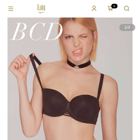
0
1
/
4