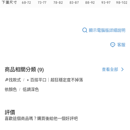
顯示電腦版詳細說明
客服
商品相關分類 (9)
查看全部
🔎找款式
◗ 百搭平口｜超狂穩定度不掉落
依顏色
低調深色
評價
喜歡這個商品嗎？購買後給他一個好評吧