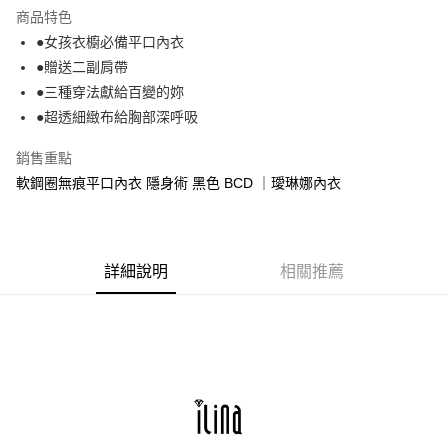
運送方式
商品特色
●女孩衣櫥必備平口內衣
全家取貨付款
●贈送二副肩帶
每筆NT$90，滿NT$1,300(含以上)免運費
●三種穿法獻給百變的妳
付款後全家取貨
●超透細緻布給胸部深呼吸
每筆NT$90，滿NT$1,300(含以上)免運費
銷售重點
7-11取貨付款
軟鋼圈無痕平口內衣 隱身術 黑色 BCD ｜璦琳娜內衣
每筆NT$90，滿NT$1,300(含以上)免運費
付款後7-11取貨
每筆NT$90，滿NT$1,300(含以上)免運費
詳細說明
相關推薦
7-11取貨(快速到店)
每筆NT$90
宅配-貨到不付款
每筆NT$90，滿NT$1,300(含以上)免運費
香港直送- 順豐海外
查看運費