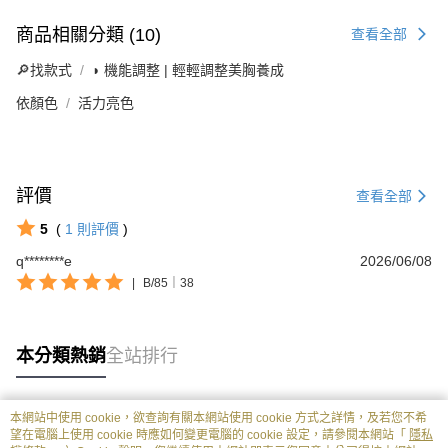
商品相關分類 (10)
查看全部
🔎找款式
◗ 機能調整 | 輕輕調整美胸養成
依顏色
活力亮色
評價
查看全部
5
(
1
則評價
)
q********e
2026/06/08
|
B/85｜38
本分類熱銷
全站排行
本網站中使用 cookie，欲查詢有關本網站使用 cookie 方式之詳情，及若您不希
熱門標籤
望在電腦上使用 cookie 時應如何變更電腦的 cookie 設定，請參閱本網站「
隱私