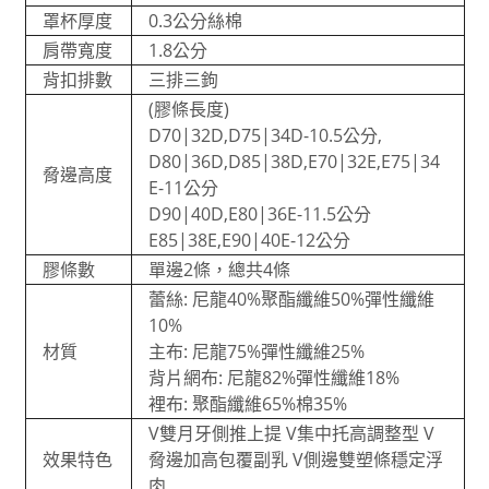
罩杯厚度
0.3公分絲棉
肩帶寬度
1.8公分
背扣排數
三排三鉤
(膠條長度)
D70|32D,D75|34D-10.5公分,
D80|36D,D85|38D,E70|32E,E75|34
脅邊高度
E-11公分
D90|40D,E80|36E-11.5公分
E85|38E,E90|40E-12公分
膠條數
單邊2條，總共4條
蕾絲: 尼龍40%聚酯纖維50%彈性纖維
10%
材質
主布: 尼龍75%彈性纖維25%
背片網布: 尼龍82%彈性纖維18%
裡布: 聚酯纖維65%棉35%
V雙月牙側推上提 V集中托高調整型 V
效果特色
脅邊加高包覆副乳 V側邊雙塑條穩定浮
肉