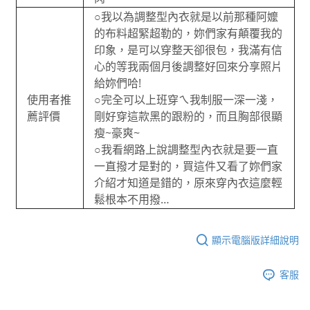
○我以為調整型內衣就是以前那種阿嬤
的布料超緊超勒的，妳們家有顛覆我的
印象，是可以穿整天卻很包，我滿有信
心的等我兩個月後調整好回來分享照片
給妳們哈!
使用者推
○完全可以上班穿ㄟ我制服一深一淺，
薦評價
剛好穿這款黑的跟粉的，而且胸部很顯
瘦~豪爽~
○我看網路上說調整型內衣就是要一直
一直撥才是對的，買這件又看了妳們家
介紹才知道是錯的，原來穿內衣這麼輕
鬆根本不用撥…
顯示電腦版詳細說明
客服