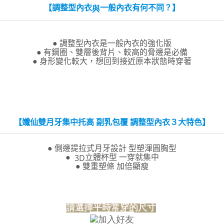
香港直送- 順豐海外
查看運費
【調整型內衣
一般內衣有何不同？】
與
海外專區｜ Overseas
查看運費
澳門直送- 順豐海外
查看運費
● 調整型內衣是一般內衣的強化版
● 有鋼圈、雙層後背片、較高的脅邊是必備
● 身形變化較大，想回到接近原本狀態時穿著
【孅仙雙月牙集中托高 副乳包覆 調整型內衣３大特色】
● 側邊提拉式月牙設計 型塑渾圓胸型
●
立體杯型 一穿就集中
3D
● 雙重塑條 加倍顯瘦
請選擇平時常穿的尺寸