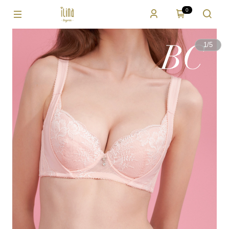
0
1
/
5