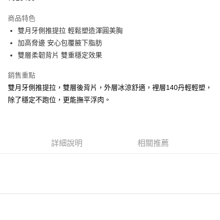
運送方式
商品特色
雙月牙側推提拉 輕鬆塑造渾圓美胸
全家取貨付款
加高脅邊 安心包覆腋下脂肪
每筆NT$90，滿NT$1,300(含以上)免運費
雙層柔韌背片 雙重穩定效果
付款後全家取貨
銷售重點
每筆NT$90，滿NT$1,300(含以上)免運費
雙月牙側推提拉，雙層後背片，外層冰涼舒適，裡層140丹輕輕塑，
7-11取貨付款
除了穩定不跑位，更能撫平浮肉。
每筆NT$90，滿NT$1,300(含以上)免運費
付款後7-11取貨
每筆NT$90，滿NT$1,300(含以上)免運費
詳細說明
相關推薦
7-11取貨(快速到店)
每筆NT$90
宅配-貨到不付款
每筆NT$90，滿NT$1,300(含以上)免運費