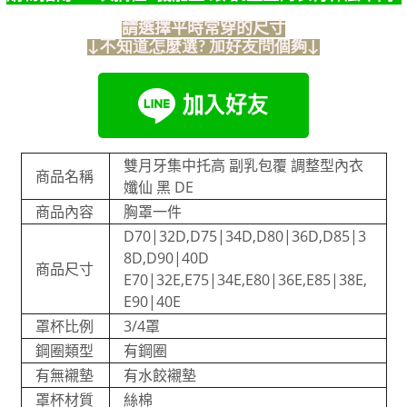
請選擇平時常穿的尺寸
↓不知道怎麼選? 加好友問個夠↓
雙月牙集中托高 副乳包覆 調整型內衣
商品名稱
孅仙 黑 DE
商品內容
胸罩一件
D70|32D,D75|34D,D80|36D,D85|3
8D,D90|40D
商品尺寸
E70|32E,E75|34E,E80|36E,E85|38E,
E90|40E
罩杯比例
3/4罩
鋼圈類型
有鋼圈
有無襯墊
有水餃襯墊
罩杯材質
絲棉