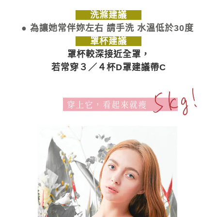
洗滌建議
● 為讓她常伴妳左右 請手洗 水溫低於30度
罩杯建議
罩杯較深接近全罩，
若常穿３／４杯D罩建議帶C