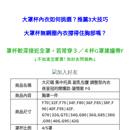
大罩杯內衣如何挑選？推薦3大技巧
大罩杯無鋼圈內衣撐得住胸部嗎？
罩杯較深接近全罩，若常穿３／４杯G罩建議帶F
↓不知道怎麼選? 加好友問個夠↓
大尺碼 集中托高 副乳包覆 調整型內衣
商品名稱
夜皇冠的煙燻妝-凝情紫 FG
商品內容
胸罩一件
F70|32F,F75|34F,F80|36F,F85|38F,F
90|40F,F95|42F,
商品尺寸
G70|32G,G75|34G,G80|36G,G85|38G
,G90|40G,G95|42G
罩杯比例
4/5罩