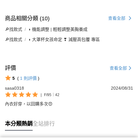
商品相關分類 (10)
查看全部
🔎找款式
◗ 機能調整 | 輕輕調整美胸養成
🔎找款式
◗ 大罩杯女孩命定 ❣ 減壓高包覆 專區
評價
查看全部
5
(
1
則評價
)
sasa0318
2024/08/31
|
F/95｜42
內衣好穿，以回購多次😍
本分類熱銷
全站排行