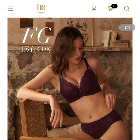
0
1
/
4