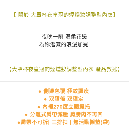
香港直送- 順豐海外
查看運費
【 關於 大罩杯夜皇冠的煙燻妝調整型內衣】
海外專區｜ Overseas
查看運費
澳門直送- 順豐海外
查看運費
夜晚一瞬 溫柔花邊
為妳潛藏的浪漫加冕
【大罩杯夜皇冠的煙燻妝調整型內衣 產品敘述】
● 側邊包覆 極致顯瘦
● 双膠條 双穩定
● 內裡270度立體提托
● 分離式肩帶減壓 肩膀肉不再凹
●肩帶不可拆| 三排扣 | 無活動襯墊(袋)