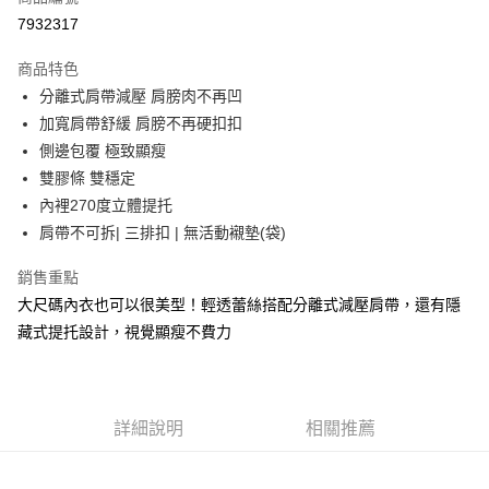
超商取貨付款
7932317
運送方式
商品特色
分離式肩帶減壓 肩膀肉不再凹
全家取貨付款
加寬肩帶舒緩 肩膀不再硬扣扣
每筆NT$90，滿NT$1,300(含以上)免運費
側邊包覆 極致顯瘦
付款後全家取貨
雙膠條 雙穩定
每筆NT$90，滿NT$1,300(含以上)免運費
內裡270度立體提托
肩帶不可拆| 三排扣 | 無活動襯墊(袋)
7-11取貨付款
每筆NT$90，滿NT$1,300(含以上)免運費
銷售重點
大尺碼內衣也可以很美型！輕透蕾絲搭配分離式減壓肩帶，還有隱
付款後7-11取貨
藏式提托設計，視覺顯瘦不費力
每筆NT$90，滿NT$1,300(含以上)免運費
7-11取貨(快速到店)
每筆NT$90
詳細說明
相關推薦
宅配-貨到不付款
每筆NT$90，滿NT$1,300(含以上)免運費