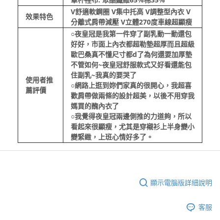
V舒適軟鋼圈 V集中托高 V調整型內衣 V
效果特色
分離式肩帶減壓 V立體270度車線超顯瘦
○夜皇冠是我第一件穿了副乳動一動還包
好好，市面上內衣都超勒墊超厚而且超級
歐巴桑真不懂尺寸都d了為何還要加厚墊
不管如何~夜皇冠舒服款式又好看還能包
住副乳~我真的要哭了
使用者推
○網路上逛到妳們家真的很開心，我超喜
薦評價
歡肩帶做兩條的設計超美，以後不用穿我
媽買的醜內衣了
○我覺得夜皇冠兩邊側推的力道夠，所以
看起來很顯瘦，尤其是穿襯衫上半身變小
變緊緻，上班心情好多了。
顯示電腦版詳細說明
客服