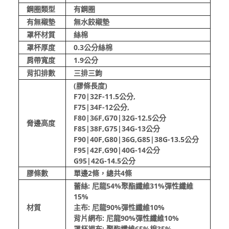
鋼圈類型
有鋼圈
有無襯墊
無水餃襯墊
罩杯材質
絲棉
罩杯厚度
0.3公分絲棉
肩帶寬度
1.9公分
背扣排數
三排三鉤
(膠條長度)
F70|32F-11.5公分,
F75|34F-12公分,
F80|36F,G70|32G-12.5公分
脅邊高度
F85|38F,G75|34G-13公分
F90|40F,G80|36G,G85|38G-13.5公分
F95|42F,G90|40G-14公分
G95|42G-14.5公分
膠條數
單邊2條，總共4條
蕾絲: 尼龍54%聚酯纖維31%彈性纖維
15%
材質
主布: 尼龍90%彈性纖維10%
背片網布: 尼龍90%彈性纖維10%
罩杯裡布: 聚酯纖維65%棉35%