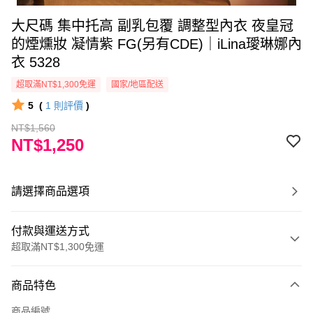
大尺碼 集中托高 副乳包覆 調整型內衣 夜皇冠
的煙燻妝 凝情紫 FG(另有CDE)｜iLina璦琳娜內
衣 5328
超取滿NT$1,300免運
國家/地區配送
5
(
1
則評價
)
NT$1,560
NT$1,250
請選擇商品選項
付款與運送方式
超取滿NT$1,300免運
付款方式
商品特色
信用卡一次付款
商品編號