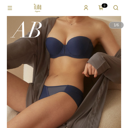
0
1
/
6