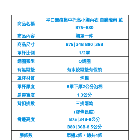
平口無痕集中托高小胸內衣 自戀魔藥 藍
商品名稱
B75~B80
商品內容
胸罩一件
商品尺寸
B75|34B
B80|36B
罩杯比例
1/2罩
鋼圈類型
Q鋼圈
有無襯墊
有水餃襯墊有假袋
罩杯材質
泡棉
罩杯厚度
B罩下厚2公分泡棉
肩帶寬度
1.3公分
背扣排數
三排兩鉤
(膠條長度)
脅邊高度
B75|34B-8公分
B80|36B-8.5公分
膠條數
單邊2條，總共4條