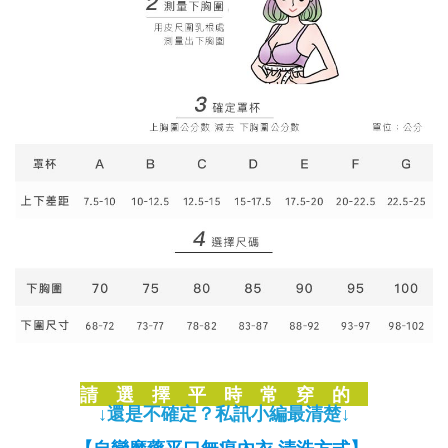
請 選 擇 平 時 常 穿 的
↓還是不確定？私訊小編最清楚↓
【自戀魔藥平口無痕內衣 清洗方式】