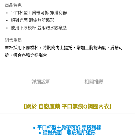
運送方式
商品特色
平口杯型＋肩帶可拆 穿搭利器
全家取貨付款
絕對光面 瑕疵無所遁形
每筆NT$90，滿NT$1,300(含以上)免運費
使用下厚模杯 並附贈水餃襯墊
付款後全家取貨
銷售重點
每筆NT$90，滿NT$1,300(含以上)免運費
罩杯採用下厚模杯，將胸肉向上提托，增加上胸飽滿度，肩帶可
7-11取貨付款
拆，適合各種穿搭場合
每筆NT$90，滿NT$1,300(含以上)免運費
付款後7-11取貨
每筆NT$90，滿NT$1,300(含以上)免運費
詳細說明
相關推薦
7-11取貨(快速到店)
每筆NT$90
【關於 自戀魔藥 平口無痕Q鋼圈內衣】
宅配-貨到不付款
每筆NT$90，滿NT$1,300(含以上)免運費
● 平口杯型＋肩帶可拆 穿搭利器
香港直送- 順豐海外
查看運費
● 絕對光面 瑕疵無所遁形