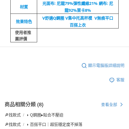
光面布: 尼龍79%彈性纖維21%
網布: 尼
材質
龍92%萊卡8%
V舒適Q鋼圈 V集中托高杯模 V無痕平口
效果特色
百搭上衣
使用者推
薦評價
顯示電腦版詳細說明
客服
商品相關分類 (8)
查看全部
🔎找款式
◗ Q鋼圈▸貼合不壓迫
🔎找款式
◗ 百搭平口｜超狂穩定度不掉落