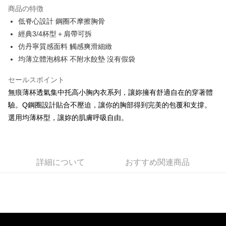
配送方法
商品の特徴
全家取貨付款
低脊心設計 鋼圈不摩擦胸骨
經典3/4杯型＋肩帶可拆
配送毎にNT$90、NT$1,300以上で送料無料
仿丹寧質感面料 觸感爽滑細緻
付款後全家取貨
均薄立體泡棉杯 不附水餃墊 沒有假袋
配送毎にNT$90、NT$1,300以上で送料無料
セールスポイント
7-11取貨付款
無痕薄杯透氣集中托高小胸內衣系列，讓妳擁有舒適自在的穿著體
配送毎にNT$90、NT$1,300以上で送料無料
驗。Q鋼圈設計貼合不壓迫，讓你的胸部得到完美的包覆和支撐。
付款後7-11取貨
選用均薄杯型，讓妳的肌膚呼吸自由。
配送毎にNT$90、NT$1,300以上で送料無料
7-11取貨(快速到店)
詳細について
おすすめ関連商品
配送毎にNT$90
宅配-貨到不付款
配送毎にNT$90、NT$1,300以上で送料無料
香港直送- 順豐海外
送料を確認