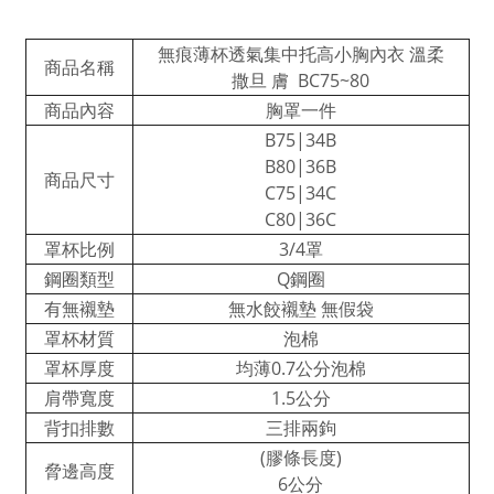
無痕薄杯透氣集中托高小胸內衣 溫柔
商品名稱
撒旦 膚 BC75~80
商品內容
胸罩一件
B75|34B
B80|36B
商品尺寸
C75|34C
C80|36C
罩杯比例
3/4罩
鋼圈類型
Q鋼圈
有無襯墊
無水餃襯墊 無假袋
罩杯材質
泡棉
罩杯厚度
均薄0.7公分泡棉
肩帶寬度
1.5公分
背扣排數
三排兩鉤
(膠條長度)
脅邊高度
6公分