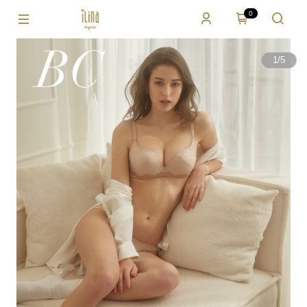
0
1
/
5