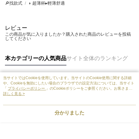
🔎找款式
◗ 超薄杯▸輕薄舒適
レビュー
この商品が気に入りましたか？購入された商品のレビューを投稿
してください
本カテゴリーの人気商品
サイト全体のランキング
当サイトではCookieを使用しています。当サイトのCookie使用に関する詳細
人気タグ
や、Cookieを無効にしたい場合のブラウザでの設定方法については、当サイト
「
プライバシーポリシー
」のCookieポリシーをご参照ください。お客さま
が、当サイトを引き続き使用される場合、当社がサイト利用規約のCookieポリ
詳しく見る >
シーに基づいてCookieを使用することに同意したものとみなします。
分かりました