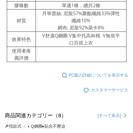
膠條數
單邊1條，總共2條
丹寧蕾絲: 尼龍57%聚酯纖維33%彈性
材質
纖維10%
網布: 尼龍92%萊卡8%
V舒適Q鋼圈 V集中托高杯模 V無痕平
效果特色
口百搭上衣
使用者推
薦評價
PC版の詳細についてを表示する
カスタマーサービス
商品関連カテゴリー（8）
[すべて表示]
🔎找款式
◗ Q鋼圈▸貼合不壓迫