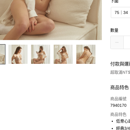
下圍
75｜34
數量
付款與運
超取滿NT$
付款方式
商品特色
信用卡一
商品編號
7940170
超商取貨
商品特色
低脊心
運送方式
經典3