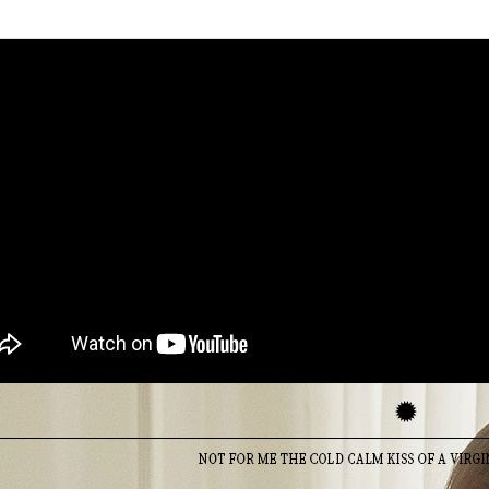
海外專區｜ O
依罩杯
依罩杯
澳門直送-