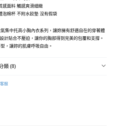
質感面料 觸感爽滑細緻
付款
體泡棉杯 不附水餃墊 沒有假袋
0，滿NT$1,300(含以上)免運費
家取貨
透氣集中托高小胸內衣系列，讓妳擁有舒適自在的穿著體
0，滿NT$1,300(含以上)免運費
圈設計貼合不壓迫，讓你的胸部得到完美的包覆和支撐。
杯型，讓妳的肌膚呼吸自由。
付款
0，滿NT$1,300(含以上)免運費
類 (8)
1取貨
0，滿NT$1,300(含以上)免運費
◗ Q鋼圈▸貼合不壓迫
客服
(快速到店)
◗ 超薄杯▸輕薄舒適
0
優雅淺色
不付款
A杯
0，滿NT$1,300(含以上)免運費
75｜34
 順豐海外
查看運費
80｜36