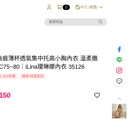
0
中文 (繁體)
無痕薄杯透氣集中托高小胸內衣 溫柔撒
C75~80｜iLina璦琳娜內衣 35126
1,300免運
國家/地區配送
150