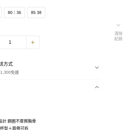
80｜36
85 38
清除
紀錄
送方式
1,300免運
次付款
付款
設計 鋼圈不摩擦胸骨
/4杯型＋肩帶可拆