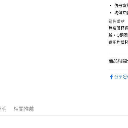
仿丹寧
全家取貨
均薄立
每筆NT$9
銷售重點
付款後全
無痕薄杯
每筆NT$9
驗。Q鋼
選用均薄
7-11取貨
每筆NT$9
商品相關分
付款後7-1
每筆NT$9
🔎找款式
分享
7-11取貨
🔎找款式
每筆NT$9
依顏色
宅配-貨到
依罩杯
每筆NT$9
說明
相關推薦
依下圍
香港直送-
依下圍