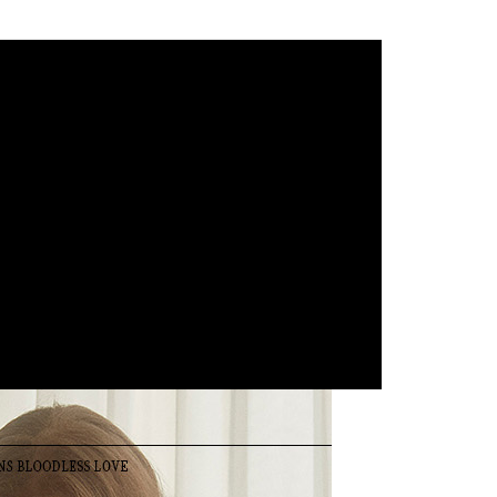
verseas
查看運費
B杯
C杯
 順豐海外
查看運費