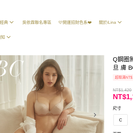
經典
吳依霖聯名專區
🩷開運招財色系❤️
關於iLina
須知
Q鋼圈
旦 膚 B
超取滿NT$
NT$1,420
NT$1,
尺寸
C