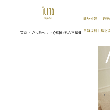
商品分類
熱銷
會員福利｜購物
首頁
🔎找款式
◗ Q鋼圈▸貼合不壓迫