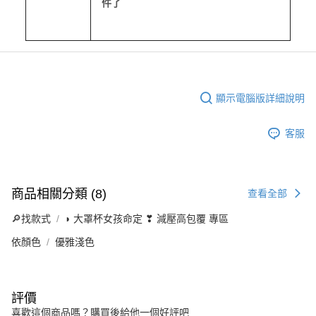
件了
顯示電腦版詳細說明
客服
商品相關分類 (8)
查看全部
🔎找款式
◗ 大罩杯女孩命定 ❣ 減壓高包覆 專區
依顏色
優雅淺色
評價
喜歡這個商品嗎？購買後給他一個好評吧