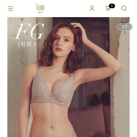
0
1
/
7