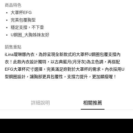
運送方式
商品特色
大罩杯EFG
全家取貨付款
完美包覆胸型
每筆NT$90，滿NT$1,300(含以上)免運費
穩定支撐，不下垂
付款後全家取貨
U鋼圈_大胸姊妹友好
每筆NT$90，滿NT$1,300(含以上)免運費
銷售重點
7-11取貨付款
iLina璦琳娜內衣，為妳呈現全新款式的大罩杯U鋼圈包覆支撐內
每筆NT$90，滿NT$1,300(含以上)免運費
衣！此款內衣設計獨特，以古典藍月(月牙灰)為主色調，再搭配
EFG大罩杯尺寸選擇，完美滿足妳對於大罩杯的需求。內衣採用U
付款後7-11取貨
型鋼圈設計，讓胸部更具包覆性，支撐力提升，更加顯瘦喔！
每筆NT$90，滿NT$1,300(含以上)免運費
7-11取貨(快速到店)
每筆NT$90
詳細說明
相關推薦
宅配-貨到不付款
每筆NT$90，滿NT$1,300(含以上)免運費
香港直送- 順豐海外
查看運費