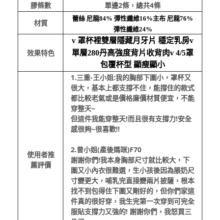
膠條數
單邊2條，總共4條
蕾絲 尼龍84% 彈性纖維16%主布 尼龍76%
材質
彈性纖維24%
v 罩杯裡雙層隱藏月牙片 穩定乳房v
效果特色
單層280丹高強度背片收背肉v 4/5罩
包覆杯型 顯瘦顯小
1.三重-王小姐:我的胸部下圍小，罩杯又
很大，基本上都支撐不住，能撐住的款式
都比較老氣或是價格廉價材質便宜，不能
穿整天~
但這件我能穿整天!而且很有支撐力!安全
感很夠~很喜歡!!
2.曾小姐(產後媽咪)F70
使用者推
謝謝你們!我本身胸部尺寸就比較大，下
薦評價
圍又小內衣很難選，生小孩後因為脹奶尺
寸變更大，哺乳完直接變兩片披薩，根本
找不到包得住下圍又剛好的，但你們家這
件真的很好穿，我生完第一次穿到可完全
服貼支撐力又強的! 謝謝你們，我怒買三