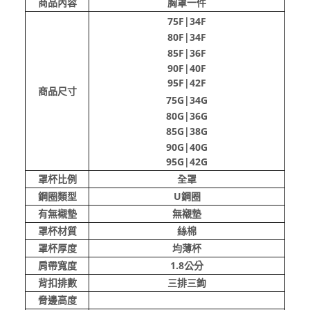
商品內容
胸罩一件
75F|34F
80F|34F
85F|36F
90F|40F
95F|42F
商品尺寸
75G|34G
80G|36G
85G|38G
90G|40G
95G|42G
罩杯比例
全罩
鋼圈類型
U鋼圈
有無襯墊
無襯墊
罩杯材質
絲棉
罩杯厚度
均薄杯
肩帶寬度
1.8公分
背扣排數
三排三鉤
脅邊高度