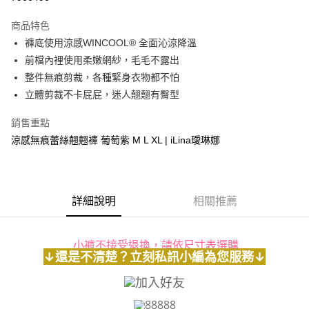
運送方式
商品特色
褲底使用涼感WINCOOL® 全面沁涼降溫
全家取貨付款
前檔內裡使用柔嫩網紗，毛毛不露出
每筆NT$90，滿NT$1,300(含以上)免運費
整件無痕剪裁，各種緊身衣物都不怕
付款後全家取貨
立體剪裁不卡屁屁，迷人翹翹有臀型
每筆NT$90，滿NT$1,300(含以上)免運費
銷售重點
7-11取貨付款
涼感無痕蕾絲翹翹褲 葡萄紫 M L XL | iLina璦琳娜
每筆NT$90，滿NT$1,300(含以上)免運費
付款後7-11取貨
每筆NT$90，滿NT$1,300(含以上)免運費
詳細說明
相關推薦
7-11取貨(快速到店)
每筆NT$90
小褲不接受退換，請依尺寸表選購
↓還是不清楚？立刻私訊小編為您服務↓
宅配-貨到不付款
每筆NT$90，滿NT$1,300(含以上)免運費
88888