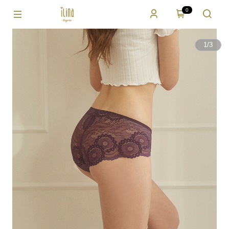
0
1
/
3