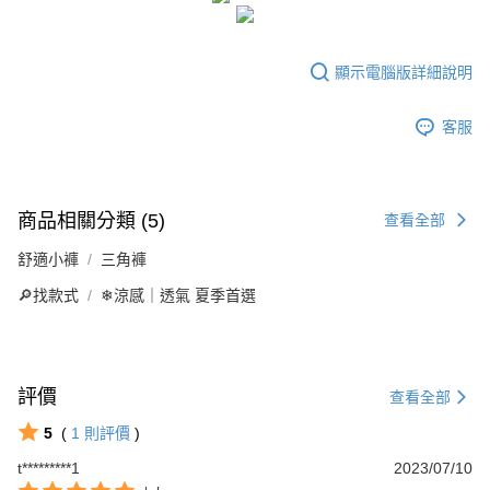
香港直送- 順豐海外
查看運費
海外專區｜ Overseas
查看運費
顯示電腦版詳細說明
澳門直送- 順豐海外
查看運費
客服
商品相關分類 (5)
查看全部
舒適小褲
三角褲
🔎找款式
❄涼感｜透氣 夏季首選
評價
查看全部
5
(
1
則評價
)
t*********1
2023/07/10