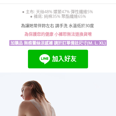
海外專區｜ Overseas
查看運費
● 主布: 天絲48% 嫘縈47% 彈性纖維5%
澳門直送- 順豐海外
查看運費
● 褲底: 純棉35% 聚酯纖維65%
為讓她常伴妳左右 請手洗 水溫低於30度
為保護您的健康 小褲恕無法退換貨唷
加購品 無痕蕾絲涼感褲 請於訂單備註尺寸(M. L. XL)