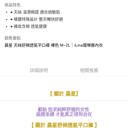
運送方式
商品特色
● 天絲 溫潤棉感 適合過敏肌
全家取貨付款
● 褲腰特殊設計 整天暢快舒適
每筆NT$90，滿NT$1,300(含以上)免運費
● 褲底含棉 透氣健康
付款後全家取貨
銷售重點
每筆NT$90，滿NT$1,300(含以上)免運費
晨星 天絲舒棉透氣平口褲 裸色 M~2L｜iLina璦琳娜內衣
7-11取貨付款
每筆NT$90，滿NT$1,300(含以上)免運費
付款後7-11取貨
詳細說明
相關推薦
每筆NT$90，滿NT$1,300(含以上)免運費
7-11取貨(快速到店)
【 關於 晨星】
每筆NT$90
宅配-貨到不付款
獻給 追求純粹舒適的女性
每筆NT$90，滿NT$1,300(含以上)免運費
拋開束縛 才能真正得到自在
香港直送- 順豐海外
查看運費
【 關於 晨星舒棉透氣平口褲 】