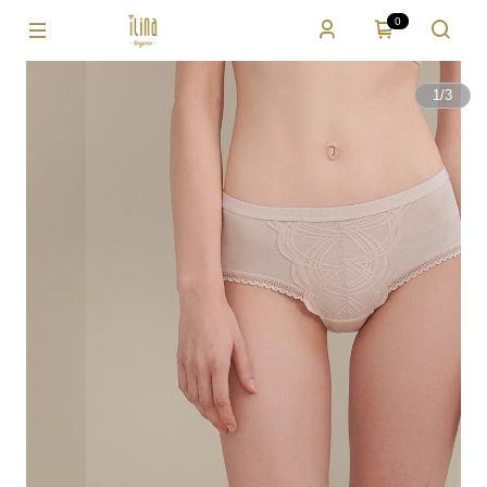
0
1
/
3