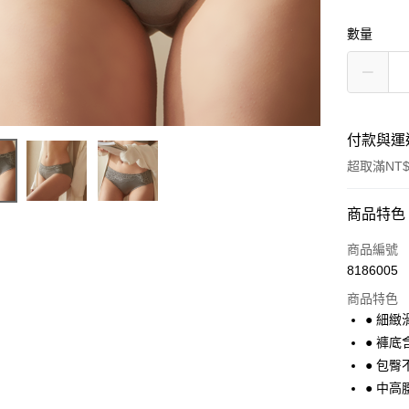
數量
付款與運
超取滿NT$
付款方式
商品特色
信用卡一
商品編號
8186005
超商取貨
商品特色
● 細
運送方式
● 褲
● 包臀
全家取貨
● 中
每筆NT$9