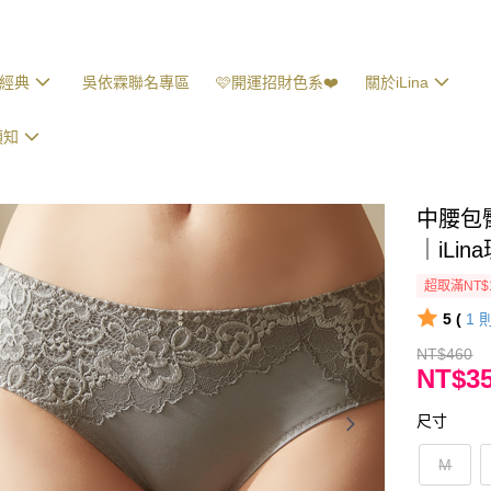
經典
吳依霖聯名專區
🩷開運招財色系❤️
關於iLina
須知
中腰包
｜iLin
超取滿NT$
5 (
1
NT$460
NT$3
尺寸
M