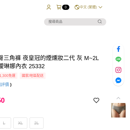
0
中文 (繁體)
臀三角褲 夜皇冠的煙燻妝二代 灰 M~2L
a璦琳娜內衣 25332
1,300免運
國家/地區配送
則評價
)
50
L
XL
2L