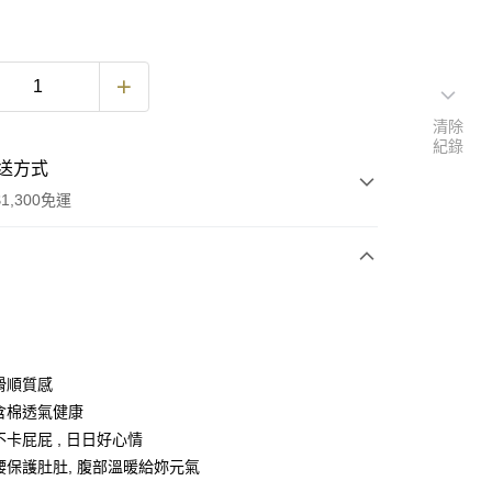
清除
紀錄
送方式
1,300免運
次付款
付款
緻滑順質感
底含棉透氣健康
不卡屁屁 , 日日好心情
付款
高腰保護肚肚, 腹部溫暖給妳元氣
0，滿NT$1,300(含以上)免運費