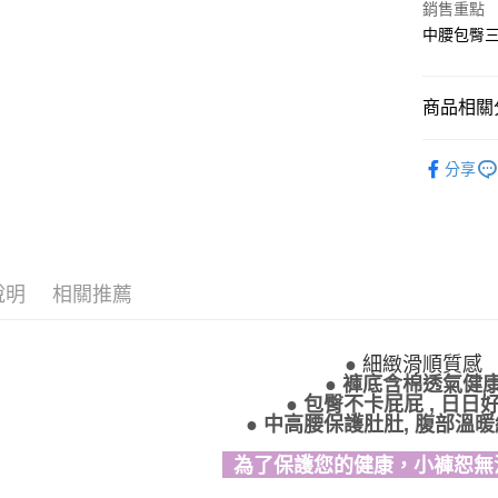
銷售重點
付款後全
中腰包臀三角
每筆NT$9
7-11取貨
商品相關分
每筆NT$9
舒適小褲
分享
付款後7-1
當月新品
每筆NT$9
7-11取貨
每筆NT$9
說明
相關推薦
宅配-貨到
每筆NT$9
●
細緻滑順質感
● 褲底含棉透氣健
香港直送-
● 包臀不卡屁屁 , 日日
● 中高腰保護肚肚, 腹部溫
海外專區｜ O
為了保護您的健康，小褲恕無
澳門直送-