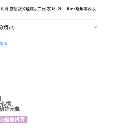
家取貨
褲 夜皇冠的煙燻妝二代 灰 M~2L ｜iLina璦琳娜內衣
0，滿NT$1,300(含以上)免運費
付款
類 (2)
0，滿NT$1,300(含以上)免運費
三角褲
客服
1取貨
✨
0，滿NT$1,300(含以上)免運費
(快速到店)
0
不付款
0，滿NT$1,300(含以上)免運費
康
 順豐海外
查看運費
好心情
暖給妳元氣
verseas
查看運費
法退換貨唷
 順豐海外
查看運費