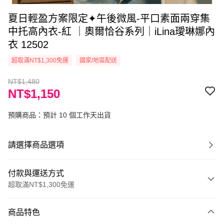
夏日輕盈方案限定✦午後微風-平口素面兩穿集
中托高內衣-紅 ｜奧爾恰谷系列｜iLina璦琳娜內
衣 12502
超取滿NT$1,300免運
國家/地區配送
NT$1,480
NT$1,150
預購商品：預計 10 個工作天出貨
請選擇商品選項
付款與運送方式
超取滿NT$1,300免運
付款方式
商品特色
信用卡一次付款