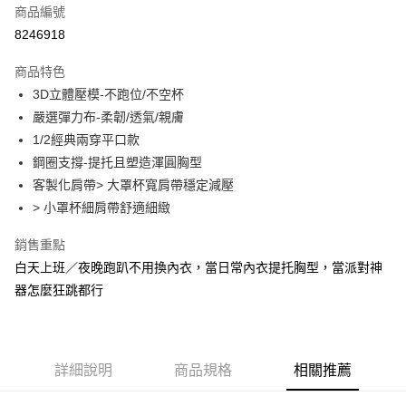
商品編號
超商取貨付款
8246918
運送方式
商品特色
3D立體壓模-不跑位/不空杯
全家取貨付款
嚴選彈力布-柔韌/透氣/親膚
每筆NT$90，滿NT$1,300(含以上)免運費
1/2經典兩穿平口款
付款後全家取貨
鋼圈支撐-提托且塑造渾圓胸型
每筆NT$90，滿NT$1,300(含以上)免運費
客製化肩帶> 大罩杯寬肩帶穩定減壓
> 小罩杯細肩帶舒適細緻
7-11取貨付款
每筆NT$90，滿NT$1,300(含以上)免運費
銷售重點
白天上班／夜晚跑趴不用換內衣，當日常內衣提托胸型，當派對神
付款後7-11取貨
器怎麼狂跳都行
每筆NT$90，滿NT$1,300(含以上)免運費
7-11取貨(快速到店)
每筆NT$90
詳細說明
商品規格
相關推薦
宅配-貨到不付款