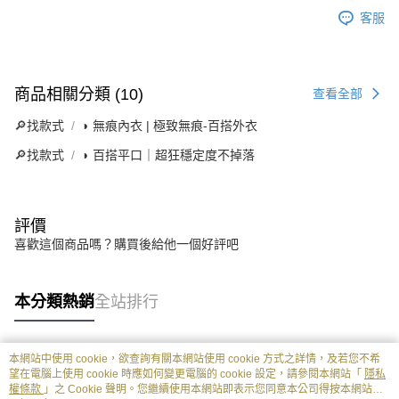
客服
商品相關分類 (10)
查看全部
🔎找款式
◗ 無痕內衣 | 極致無痕-百搭外衣
🔎找款式
◗ 百搭平口｜超狂穩定度不掉落
評價
喜歡這個商品嗎？購買後給他一個好評吧
本分類熱銷
全站排行
本網站中使用 cookie，欲查詢有關本網站使用 cookie 方式之詳情，及若您不希
熱門標籤
望在電腦上使用 cookie 時應如何變更電腦的 cookie 設定，請參閱本網站「
隱私
權條款
」之 Cookie 聲明。您繼續使用本網站即表示您同意本公司得按本網站使