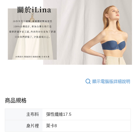
顯示電腦版詳細說明
商品規格
主布料
彈性纖維17.5
身片裡
萊卡8