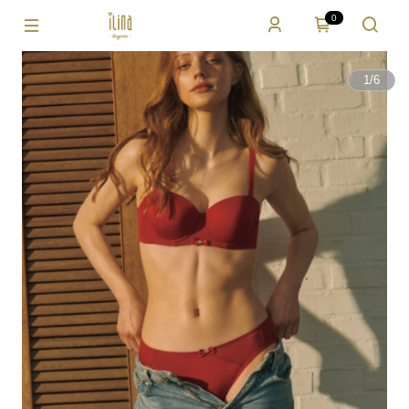
0
1
/
6