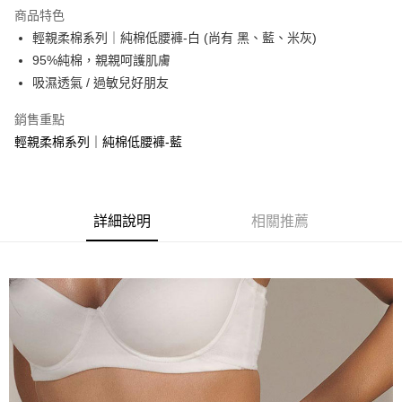
運送方式
商品特色
輕親柔棉系列｜純棉低腰褲-白 (尚有 黑、藍、米灰)
全家取貨付款
95%純棉，親親呵護肌膚
每筆NT$90，滿NT$1,300(含以上)免運費
吸濕透氣 / 過敏兒好朋友
付款後全家取貨
銷售重點
每筆NT$90，滿NT$1,300(含以上)免運費
輕親柔棉系列｜純棉低腰褲-藍
7-11取貨付款
每筆NT$90，滿NT$1,300(含以上)免運費
付款後7-11取貨
詳細說明
相關推薦
每筆NT$90，滿NT$1,300(含以上)免運費
7-11取貨(快速到店)
每筆NT$90
宅配-貨到不付款
每筆NT$90，滿NT$1,300(含以上)免運費
香港直送- 順豐海外
查看運費