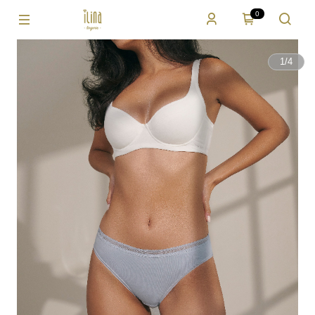
0
1
/
4