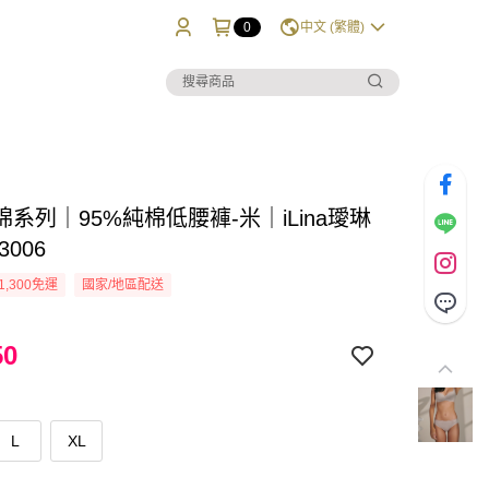
0
中文 (繁體)
系列｜95%純棉低腰褲-米｜iLina璦琳
3006
1,300免運
國家/地區配送
50
L
XL