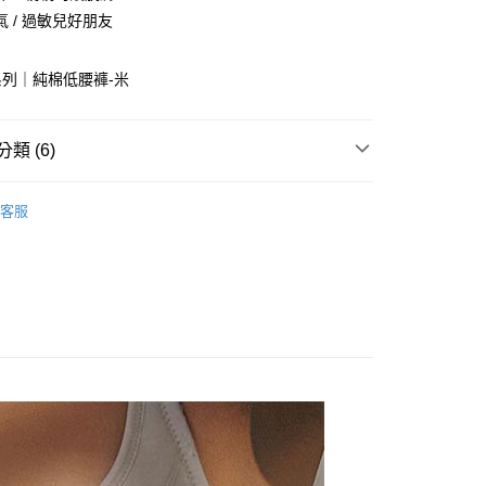
 / 過敏兒好朋友
付款
0，滿NT$1,300(含以上)免運費
列｜純棉低腰褲-米
家取貨
0，滿NT$1,300(含以上)免運費
類 (6)
付款
三角褲
0，滿NT$1,300(含以上)免運費
客服
優雅淺色
1取貨
棉質小褲
0，滿NT$1,300(含以上)免運費
4入$799 專區
(快速到店)
品
輕親柔棉 | 95%純棉-降敏好安心🍃
0
✨
不付款
0，滿NT$1,300(含以上)免運費
 順豐海外
查看運費