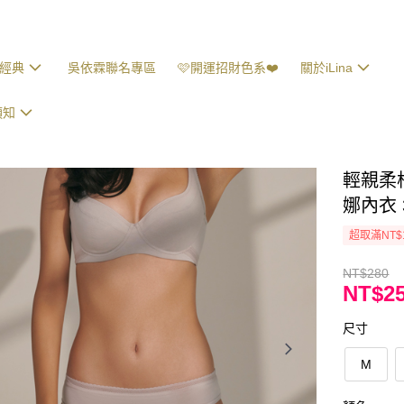
經典
吳依霖聯名專區
🩷開運招財色系❤️
關於iLina
須知
輕親柔棉
娜內衣 
超取滿NT$
NT$280
NT$2
尺寸
M