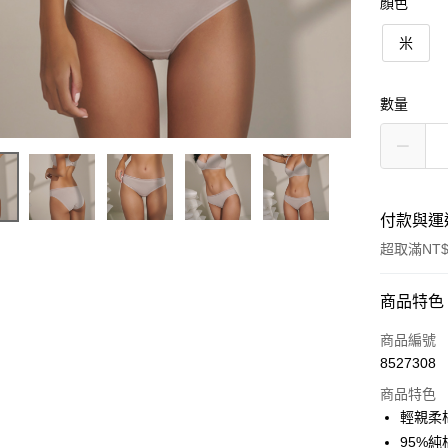
顏色
米
數量
付款與運
超取滿NT$
付款方式
商品特色
信用卡一
商品編號
8527308
超商取貨
商品特色
輕親柔
運送方式
95%