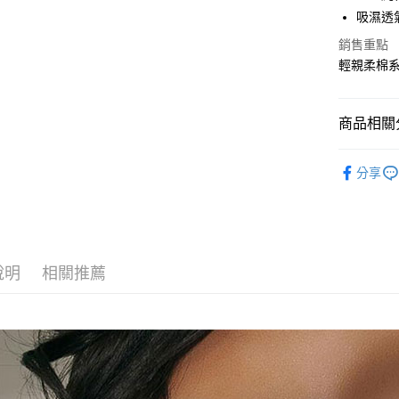
吸濕透氣
全家取貨
銷售重點
每筆NT$9
輕親柔棉系
付款後全
每筆NT$9
商品相關分
7-11取貨
舒適小褲
每筆NT$9
分享
依顏色
付款後7-1
舒適小褲
每筆NT$9
舒適小褲
7-11取貨
說明
相關推薦
🍃純棉製
每筆NT$9
當月新品
宅配-貨到
每筆NT$9
香港直送-