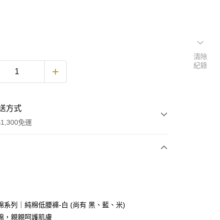
清除
紀錄
送方式
1,300免運
次付款
付款
棉系列｜純棉低腰褲-白 (尚有 黑、藍、米)
純棉，親親呵護肌膚