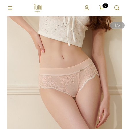
0
1
/
5