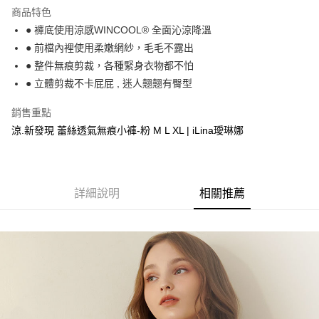
運送方式
商品特色
● 褲底使用涼感WINCOOL® 全面沁涼降溫
全家取貨付款
● 前檔內裡使用柔嫩網紗，毛毛不露出
每筆NT$90，滿NT$1,300(含以上)免運費
● 整件無痕剪裁，各種緊身衣物都不怕
付款後全家取貨
● 立體剪裁不卡屁屁 , 迷人翹翹有臀型
每筆NT$90，滿NT$1,300(含以上)免運費
銷售重點
7-11取貨付款
涼.新發現 蕾絲透氣無痕小褲-粉 M L XL | iLina璦琳娜
每筆NT$90，滿NT$1,300(含以上)免運費
付款後7-11取貨
每筆NT$90，滿NT$1,300(含以上)免運費
詳細說明
相關推薦
7-11取貨(快速到店)
每筆NT$90
宅配-貨到不付款
每筆NT$90，滿NT$1,300(含以上)免運費
香港直送- 順豐海外
查看運費