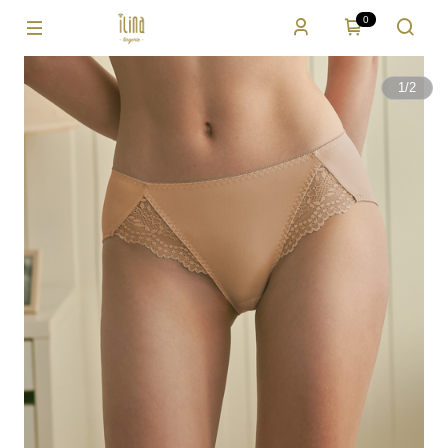
0
1
/
2