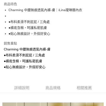
運送方式
商品特色
Charming 中腰無痕透氣內褲-膚｜iLina璦琳娜內衣
全家取貨付款
每筆NT$90，滿NT$1,300(含以上)免運費
●布料柔滑不刺屁屁 / 三角處
付款後全家取貨
●褲底含棉，呵護私密肌膚
每筆NT$90，滿NT$1,300(含以上)免運費
●貼心無痕設計，外搭好安心
7-11取貨付款
銷售重點
每筆NT$90，滿NT$1,300(含以上)免運費
Charming 中腰無痕透氣內褲-膚
●布料柔滑不刺屁屁 / 三角處
付款後7-11取貨
●褲底含棉，呵護私密肌膚
每筆NT$90，滿NT$1,300(含以上)免運費
●貼心無痕設計，外搭好安心
7-11取貨(快速到店)
每筆NT$90
宅配-貨到不付款
詳細說明
商品規格
相關推薦
每筆NT$90，滿NT$1,300(含以上)免運費
香港直送- 順豐海外
查看運費