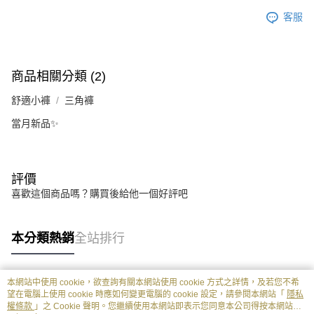
客服
商品相關分類 (2)
舒適小褲
三角褲
當月新品✨
評價
喜歡這個商品嗎？購買後給他一個好評吧
本分類熱銷
全站排行
本網站中使用 cookie，欲查詢有關本網站使用 cookie 方式之詳情，及若您不希
熱門標籤
望在電腦上使用 cookie 時應如何變更電腦的 cookie 設定，請參閱本網站「
隱私
權條款
」之 Cookie 聲明。您繼續使用本網站即表示您同意本公司得按本網站使