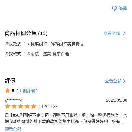
客服
商品相關分類 (11)
查看全部
🔎找款式
◗ 機能調整 | 輕輕調整美胸養成
🔎找款式
❄涼感｜透氣 夏季首選
評價
查看全部
5
(
1
則評價
)
k*********4
2023/05/08
|
C/85｜38
尺寸85C剛剛好不會空杯，襯墊不用拿掉，讓上胸一整個很飽滿！也
把我產後微微外擴下垂的軟奶給集中托高、包覆得好好的，很有安
全感，穿起來胸型渾圓飽滿、很好看🥰
顯示全部