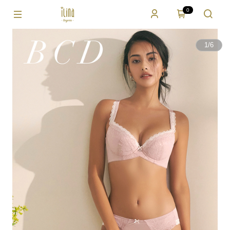
0
1
/
6