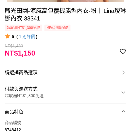
煦光田園-涼感高包覆機能型內衣-粉｜iLina璦琳
娜內衣 33341
超取滿NT$1,300免運
國家/地區配送
5
(
1
則評價
)
NT$1,480
NT$1,150
請選擇商品選項
付款與運送方式
超取滿NT$1,300免運
付款方式
商品特色
信用卡一次付款
商品編號
超商取貨付款
8748412