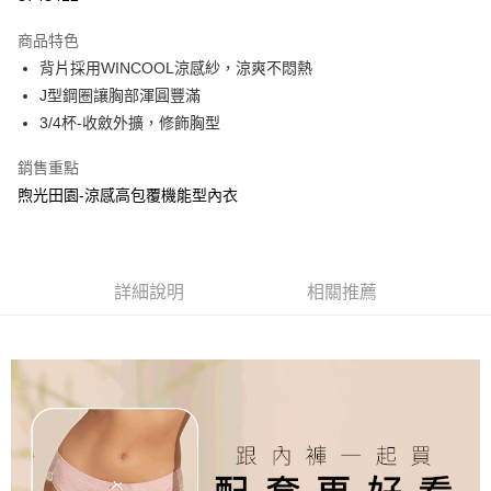
運送方式
商品特色
背片採用WINCOOL涼感紗，涼爽不悶熱
全家取貨付款
J型鋼圈讓胸部渾圓豐滿
每筆NT$90，滿NT$1,300(含以上)免運費
3/4杯-收斂外擴，修飾胸型
付款後全家取貨
銷售重點
每筆NT$90，滿NT$1,300(含以上)免運費
煦光田園-涼感高包覆機能型內衣
7-11取貨付款
每筆NT$90，滿NT$1,300(含以上)免運費
付款後7-11取貨
詳細說明
相關推薦
每筆NT$90，滿NT$1,300(含以上)免運費
7-11取貨(快速到店)
每筆NT$90
宅配-貨到不付款
每筆NT$90，滿NT$1,300(含以上)免運費