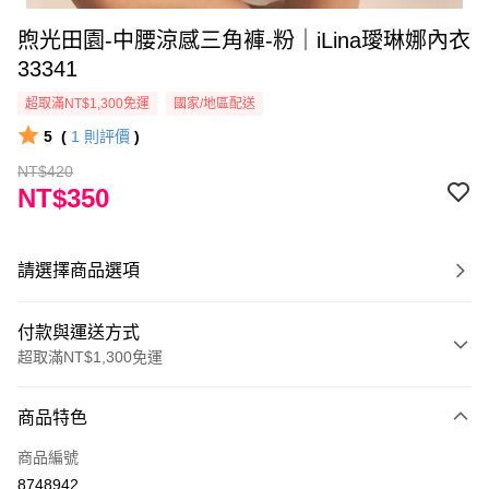
煦光田園-中腰涼感三角褲-粉｜iLina璦琳娜內衣
33341
超取滿NT$1,300免運
國家/地區配送
5
(
1
則評價
)
NT$420
NT$350
請選擇商品選項
付款與運送方式
超取滿NT$1,300免運
付款方式
商品特色
信用卡一次付款
商品編號
超商取貨付款
8748942