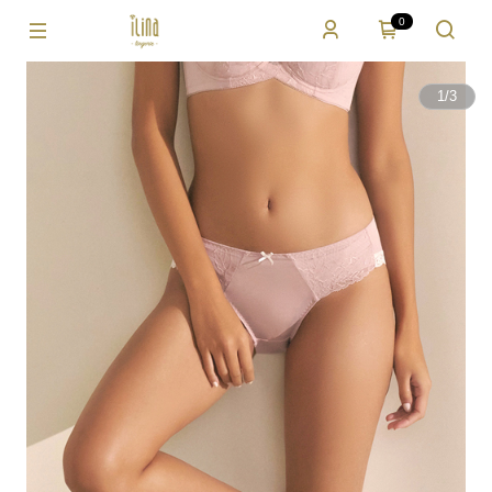
0
1
/
3