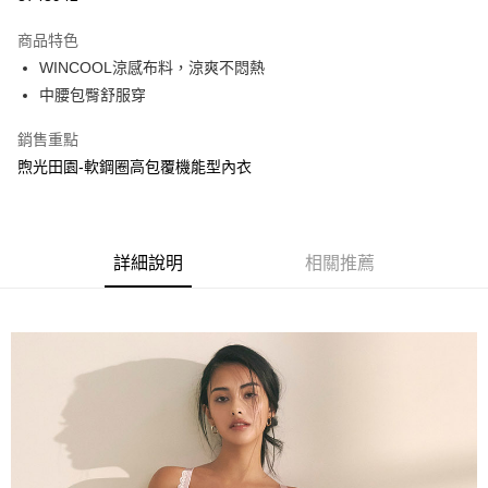
運送方式
商品特色
WINCOOL涼感布料，涼爽不悶熱
全家取貨付款
中腰包臀舒服穿
每筆NT$90，滿NT$1,300(含以上)免運費
銷售重點
付款後全家取貨
煦光田園-軟鋼圈高包覆機能型內衣
每筆NT$90，滿NT$1,300(含以上)免運費
7-11取貨付款
每筆NT$90，滿NT$1,300(含以上)免運費
詳細說明
相關推薦
付款後7-11取貨
每筆NT$90，滿NT$1,300(含以上)免運費
7-11取貨(快速到店)
每筆NT$90
宅配-貨到不付款
每筆NT$90，滿NT$1,300(含以上)免運費