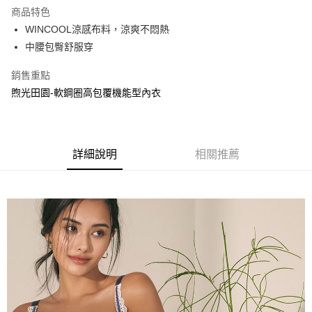
運送方式
商品特色
WINCOOL涼感布料，涼爽不悶熱
全家取貨付款
中腰包臀舒服穿
每筆NT$90，滿NT$1,300(含以上)免運費
銷售重點
付款後全家取貨
煦光田園-軟鋼圈高包覆機能型內衣
每筆NT$90，滿NT$1,300(含以上)免運費
7-11取貨付款
每筆NT$90，滿NT$1,300(含以上)免運費
詳細說明
相關推薦
付款後7-11取貨
每筆NT$90，滿NT$1,300(含以上)免運費
7-11取貨(快速到店)
每筆NT$90
宅配-貨到不付款
每筆NT$90，滿NT$1,300(含以上)免運費
香港直送- 順豐海外
查看運費