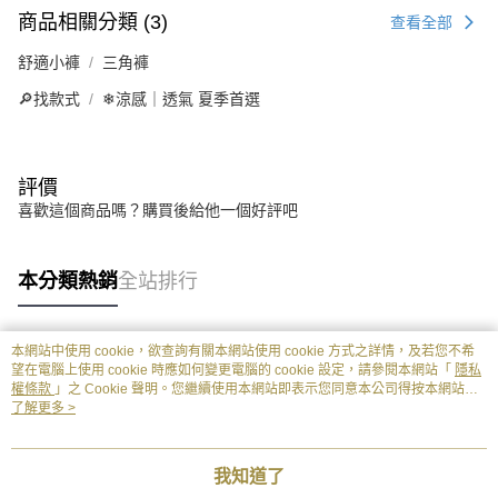
商品相關分類 (3)
查看全部
舒適小褲
三角褲
🔎找款式
❄涼感｜透氣 夏季首選
評價
喜歡這個商品嗎？購買後給他一個好評吧
本分類熱銷
全站排行
本網站中使用 cookie，欲查詢有關本網站使用 cookie 方式之詳情，及若您不希
熱門標籤
望在電腦上使用 cookie 時應如何變更電腦的 cookie 設定，請參閱本網站「
隱私
權條款
」之 Cookie 聲明。您繼續使用本網站即表示您同意本公司得按本網站使
用條款之 Cookie 聲明使用 cookie。
了解更多 >
我知道了