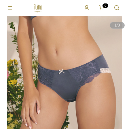
0
1
/
3