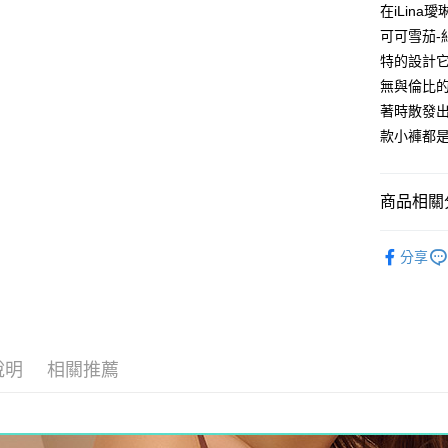
付款後全
在iLin
每筆NT$9
可可雪茄-
特的設計
7-11取貨
無與倫比
每筆NT$9
著時散發
付款後7-1
款小褲都是
每筆NT$9
7-11取貨
商品相關分
每筆NT$9
舒適小褲
分享
宅配-貨到
當月新品
每筆NT$9
香港直送-
海外專區｜ O
說明
相關推薦
澳門直送-