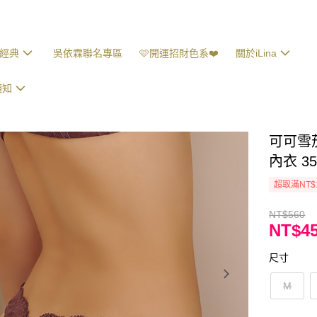
經典
吳依霖聯名專區
🩷開運招財色系❤️
關於iLina
須知
可可雪茄
內衣 35
超取滿NT$
NT$560
NT$4
尺寸
M