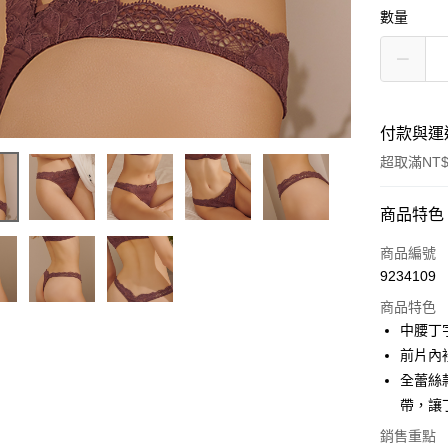
數量
付款與運
超取滿NT$
付款方式
商品特色
信用卡一
商品編號
9234109
超商取貨
商品特色
中腰丁
運送方式
前片內
全蕾絲
全家取貨
帶，讓
每筆NT$9
銷售重點