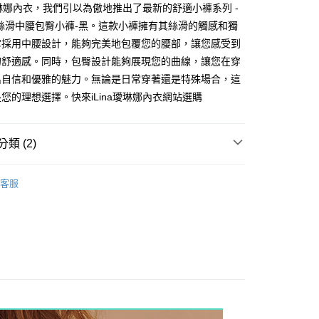
家取貨
a璦琳娜內衣，我們引以為傲地推出了最新的舒適小褲系列 -
0，滿NT$1,300(含以上)免運費
絲滑中腰包臀小褲-黑。這款小褲擁有其絲滑的觸感和獨
它採用中腰設計，能夠完美地包覆您的腰部，讓您感受到
付款
的舒適感。同時，包臀設計能夠展現您的曲線，讓您在穿
0，滿NT$1,300(含以上)免運費
出自信和優雅的魅力。無論是日常穿著還是特殊場合，這
1取貨
您的理想選擇。快來iLina璦琳娜內衣網站選購
0，滿NT$1,300(含以上)免運費
(快速到店)
類 (2)
0
丁字褲
客服
不付款
✨
0，滿NT$1,300(含以上)免運費
 順豐海外
查看運費
verseas
查看運費
 順豐海外
查看運費