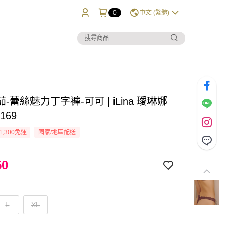
0
中文 (繁體)
-蕾絲魅力丁字褲-可可 | iLina 璦琳娜
169
1,300免運
國家/地區配送
50
L
XL