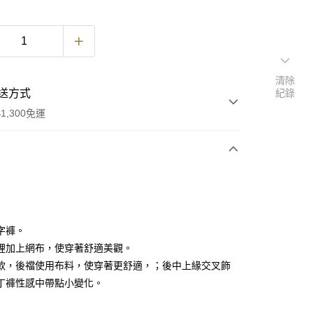
清除
送方式
紀錄
1,300免運
次付款
付款
字褲。
裡加上網布，使穿著舒適美觀。
款，後襠使用布料，使穿著更舒適，；後中上緣交叉飾
付款
丁褲性感中帶點小變化。
0，滿NT$1,300(含以上)免運費