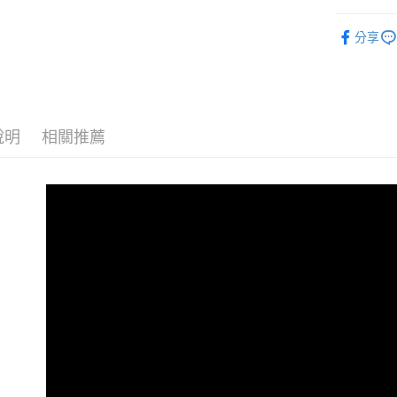
香港直送-
🔎找款式
分享
海外專區｜ O
🔎找款式
澳門直送-
依顏色
依罩杯
說明
相關推薦
依下圍
依下圍
依下圍
依下圍
依下圍
依罩杯
當月新品
🔎找款式