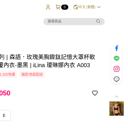
0
中文 (繁體)
y系列 | 森語．玫瑰美胸鎳鈦記憶大罩杯軟
內衣-墨黑 | iLina 璦琳娜內衣 A003
1,300免運
國家/地區配送
050
E