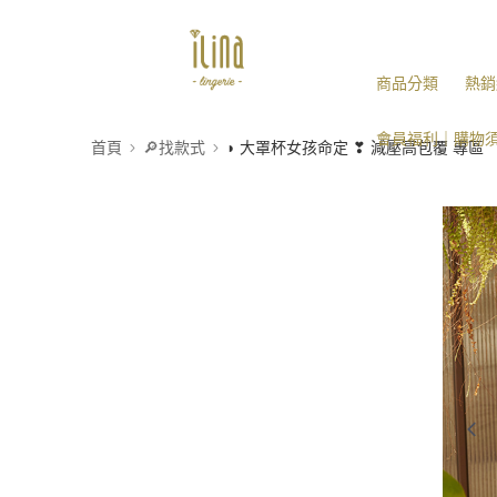
商品分類
熱銷
會員福利｜購物
首頁
🔎找款式
◗ 大罩杯女孩命定 ❣ 減壓高包覆 專區