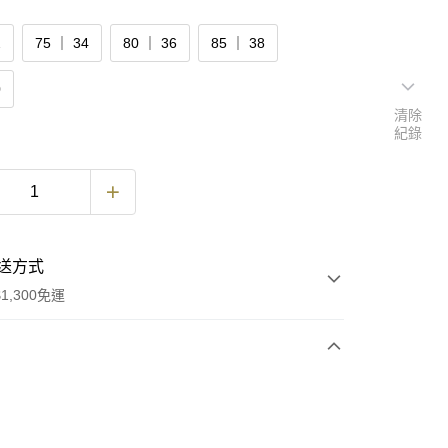
2
75 ｜ 34
80 ｜ 36
85 ｜ 38
0
清除
紀錄
送方式
1,300免運
次付款
付款