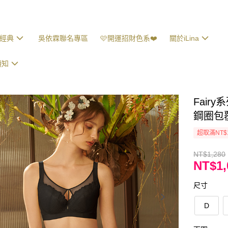
經典
吳依霖聯名專區
🩷開運招財色系❤️
關於iLina
須知
Fair
鋼圈包覆
超取滿NT$
NT$1,280
NT$1,
尺寸
D