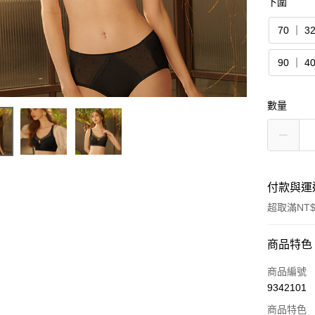
下圍
70 ｜ 3
90 ｜ 4
數量
付款與運
超取滿NT$
付款方式
商品特色
信用卡一
商品編號
9342101
超商取貨
商品特色