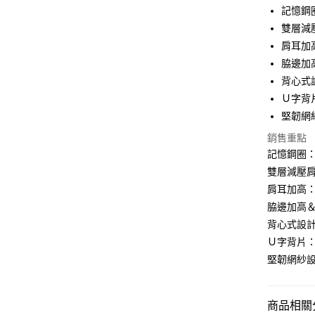
記憶鋼
運送方式
雙層減
肩耳加
全家取貨
脇邊加
每筆NT$9
背心式
付款後全
Ｕ字背
每筆NT$9
堅韌網
銷售重點
7-11取貨
記憶鋼圈
每筆NT$9
雙層減壓
付款後7-1
肩耳加高
每筆NT$9
脇邊加高＆
背心式設
7-11取貨
Ｕ字背片
每筆NT$9
堅韌網紗
宅配-貨到
每筆NT$9
商品相關分