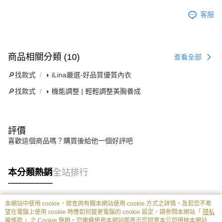
客服
商品相關分類 (10)
查看全部
🔎找款式
◗ iLina嚴選-好品質優質內衣
🔎找款式
◗ 機能調整 | 輕輕調整美胸養成
評價
喜歡這個商品嗎？購買後給他一個好評吧
本分類熱銷
全站排行
本網站中使用 cookie，欲查詢有關本網站使用 cookie 方式之詳情，及若您不希
熱門標籤
望在電腦上使用 cookie 時應如何變更電腦的 cookie 設定，請參閱本網站「
隱私
權條款
」之 Cookie 聲明。您繼續使用本網站即表示您同意本公司得按本網站使