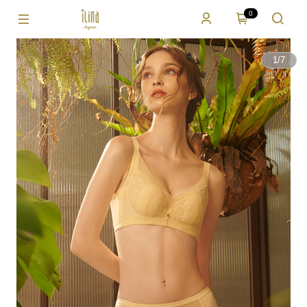
0
1
/
7