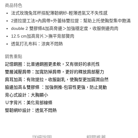
運送方式
商品特色
法式玫瑰兔耳杯搭配薄韌網紗-輕薄透氣又不失性感
全家取貨付款
2道拉提工法>內肩帶+外蕾絲雙拉提：幫助上托使胸型集中飽滿
每筆NT$90，滿NT$1,300(含以上)免運費
double 2 雙膠條&加高脅邊＞加強穩定度，收服側邊肉肉
付款後全家取貨
12.5 cm加高背片＞撫平背部贅肉
每筆NT$90，滿NT$1,300(含以上)免運費
透氣打孔布料：涼爽不悶熱
7-11取貨付款
銷售重點
每筆NT$90，滿NT$1,300(含以上)免運費
記憶鋼圈：比普通鋼圈更柔軟，又有很好的承托性
雙層減壓肩帶：加寬防掉肩帶，更好的釋放肩部壓力
付款後7-11取貨
肩耳加高：有效提拉，收服副乳，使胸型更加圓潤自然
每筆NT$90，滿NT$1,300(含以上)免運費
脇邊加高＆雙膠條 ：加強側推-包容性更強，防止晃動
7-11取貨(快速到店)
背心式設計：大胸顯小
每筆NT$90
Ｕ字背片：美化背部線條
堅韌網紗設計：透氣不悶熱
宅配-貨到不付款
每筆NT$90，滿NT$1,300(含以上)免運費
香港直送- 順豐海外
查看運費
詳細說明
相關推薦