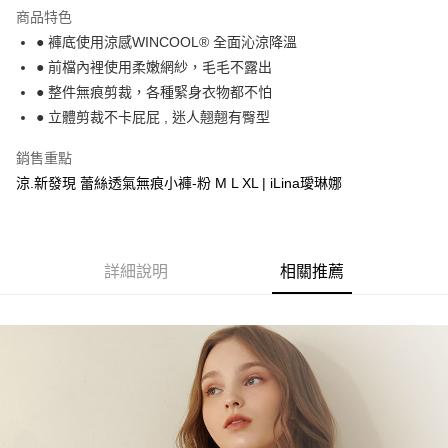
運送方式
商品特色
● 褲底使用涼感WINCOOL® 全面沁涼降溫
全家取貨付款
● 前檔內裡使用柔嫩網紗，毛毛不露出
每筆NT$90，滿NT$1,300(含以上)免運費
● 整件無痕剪裁，各種緊身衣物都不怕
付款後全家取貨
● 立體剪裁不卡屁屁 , 迷人翹翹有臀型
每筆NT$90，滿NT$1,300(含以上)免運費
銷售重點
7-11取貨付款
涼.新發現 蕾絲透氣無痕小褲-粉 M L XL | iLina璦琳娜
每筆NT$90，滿NT$1,300(含以上)免運費
付款後7-11取貨
每筆NT$90，滿NT$1,300(含以上)免運費
詳細說明
相關推薦
7-11取貨(快速到店)
每筆NT$90
宅配-貨到不付款
每筆NT$90，滿NT$1,300(含以上)免運費
香港直送- 順豐海外
查看運費