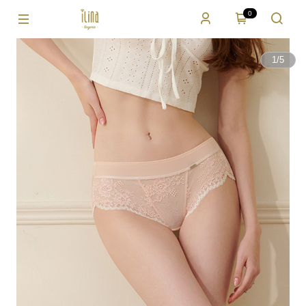
0
1
/
5