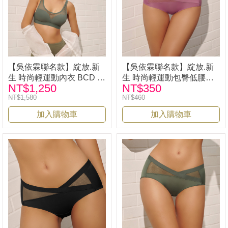
【吳依霖聯名款】綻放.新
【吳依霖聯名款】綻放.新
生 時尚輕運動內衣 BCD 青
生 時尚輕運動包臀低腰小
NT$1,250
NT$350
丹綠｜iLina璦琳娜內衣
褲-梅紫 ｜iLina璦琳娜內衣
NT$1,580
NT$460
33526
33526
加入購物車
加入購物車