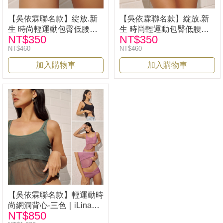
【吳依霖聯名款】綻放.新
【吳依霖聯名款】綻放.新
生 時尚輕運動包臀低腰小
生 時尚輕運動包臀低腰小
NT$350
NT$350
褲-墨石黑 ｜iLina璦琳娜內
褲-青丹綠 ｜iLina璦琳娜內
NT$460
NT$460
衣 33526
衣 33526
加入購物車
加入購物車
【吳依霖聯名款】輕運動時
尚網洞背心-三色｜iLina璦
NT$850
琳娜內衣 33526