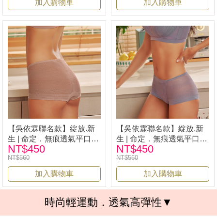
加入購物車
加入購物車
【吳依霖聯名款】綻放.新
【吳依霖聯名款】綻放.新
生 | 命定．無痕透氣平口
生 | 命定．無痕透氣平口
NT$450
NT$450
褲-藕粉 M-2L | iLina 璦琳娜
褲-蘭紫 M-2L | iLina 璦琳娜
NT$560
NT$560
內衣 28006
內衣 28006
加入購物車
加入購物車
時尚輕運動．透氣高彈性▼