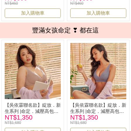
NT$460
NT$460
娜內衣33528
娜內衣33528
加入購物車
加入購物車
豐滿女孩命定 ❣ 都在這
【吳依霖聯名款】綻放．新
【吳依霖聯名款】綻放．新
生系列 |命定．減壓高包覆
生系列 |命定．減壓高包覆
NT$1,350
NT$1,350
無鋼圈內衣-藕粉 | iLina 璦
無鋼圈內衣 -蘭紫 | iLina 璦
NT$1,680
NT$1,680
琳娜內衣 28006
琳娜內衣 28006