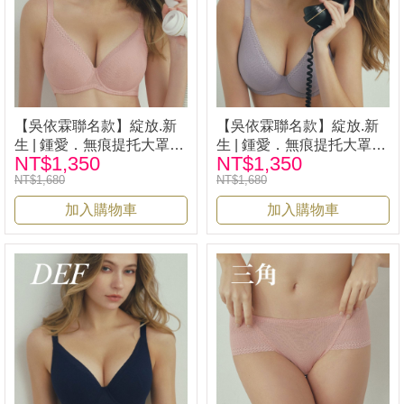
【吳依霖聯名款】綻放.新
【吳依霖聯名款】綻放.新
生 | 鍾愛．無痕提托大罩杯
生 | 鍾愛．無痕提托大罩杯
NT$1,350
NT$1,350
內衣 -粉| iLina 璦琳娜內衣
內衣 -紫| iLina 璦琳娜內衣
NT$1,680
NT$1,680
33528
33528
加入購物車
加入購物車