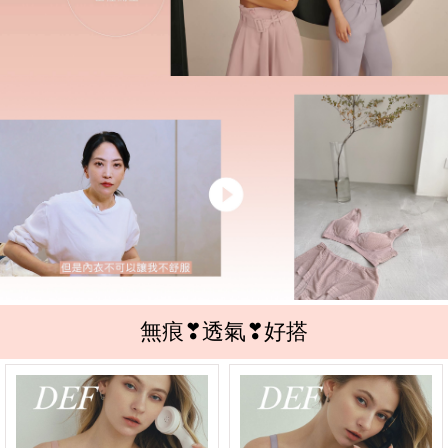
無痕❣透氣❣好搭