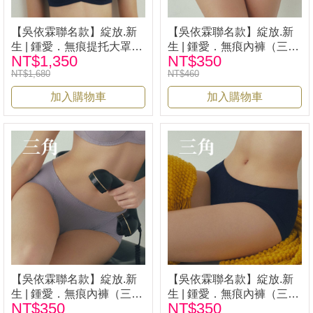
【吳依霖聯名款】綻放.新
【吳依霖聯名款】綻放.新
生 | 鍾愛．無痕提托大罩杯
生 | 鍾愛．無痕內褲（三角
NT$1,350
NT$350
內衣 -藍| iLina 璦琳娜內衣
／平口）－粉 | iLina 璦琳
NT$1,680
NT$460
33528
娜內衣33528
加入購物車
加入購物車
【吳依霖聯名款】綻放.新
【吳依霖聯名款】綻放.新
生 | 鍾愛．無痕內褲（三角
生 | 鍾愛．無痕內褲（三角
NT$350
NT$350
／平口）－紫 | iLina 璦琳
／平口）－藍 | iLina 璦琳